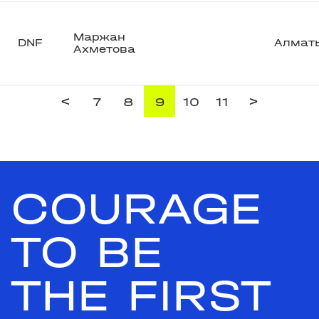
Маржан
DNF
Алмат
Ахметова
<
>
7
8
9
10
11
COURAGE
TO BE
THE FIRST