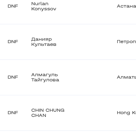
Nurlan
DNF
Астан
Konyssov
Данияр
DNF
Петро
Культаев
Алмагуль
DNF
Алмат
Тайгулова
CHIN CHUNG
DNF
Hong K
CHAN