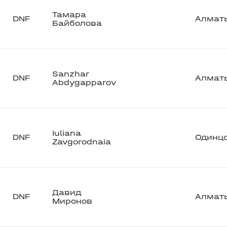
Тамара
DNF
Алмат
Байболова
Sanzhar
DNF
Алмат
Abdygapparov
Iuliana
DNF
Одинц
Zavgorodnaia
Давид
DNF
Алмат
Миронов