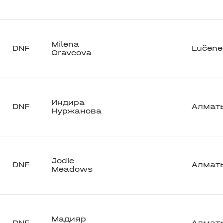
Milena
DNF
Lučene
Oravcova
Индира
DNF
Алмат
Нуржанова
Jodie
DNF
Алмат
Meadows
Мадияр