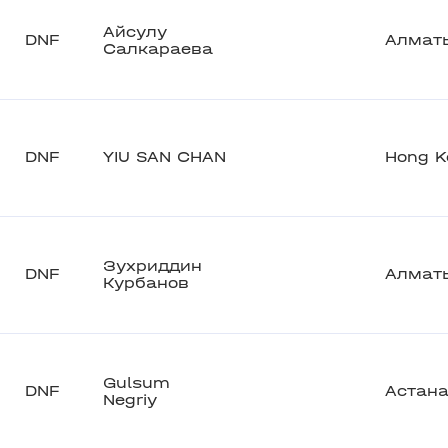
Айсулу
DNF
Алмат
Салкараева
DNF
YIU SAN CHAN
Hong K
Зухриддин
DNF
Алмат
Курбанов
Gulsum
DNF
Астан
Negriy