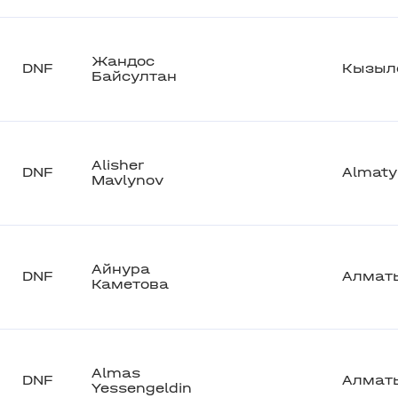
Жандос
DNF
Кызыл
Байсултан
Alisher
DNF
Almaty
Mavlynov
Айнура
DNF
Алмат
Каметова
Almas
DNF
Алмат
Yessengeldin