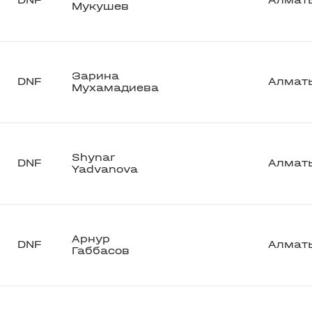
DNF
Алмат
Мукушев
Зарина
DNF
Алмат
Мухамадиева
Shynar
DNF
Алмат
Yadvanova
Арнур
DNF
Алмат
Габбасов