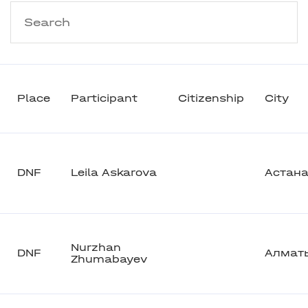
Place
Participant
Citizenship
City
DNF
Leila Askarova
Астан
Nurzhan
DNF
Алмат
Zhumabayev