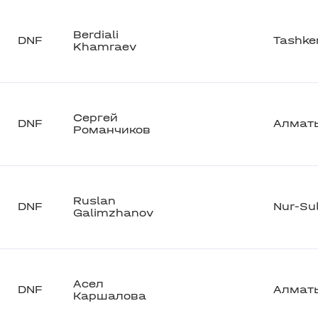
Berdiali
DNF
Tashke
Khamraev
Сергей
DNF
Алмат
Романчиков
Ruslan
DNF
Nur-Su
Galimzhanov
Асел
DNF
Алмат
Каршалова