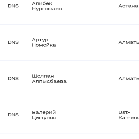
Алибек
DNS
Астана
Нургожаев
Артур
DNS
Алмат
Номейка
Шолпан
DNS
Алмат
Алпысбаева
Валерий
Ust-
DNS
Цыкунов
Kameno