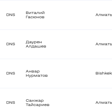
Виталий
DNS
Алмат
Гасюнов
Даурен
DNS
Алмат
Алдашев
Анвар
DNS
Bishkek
Нурматов
Санжар
DNS
Алмат
Тайсариев