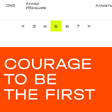
Аскар
DNS
Алмат
Ибрашев
<
>
3
4
5
6
7
COURAGE
TO BE
THE FIRST