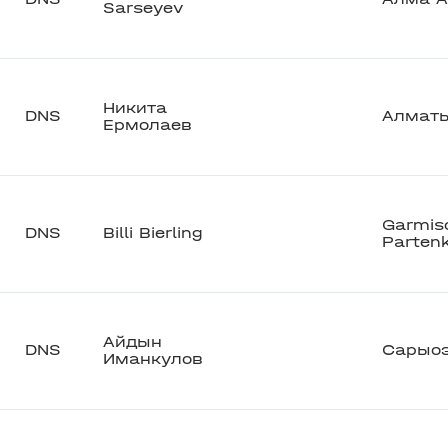
Sarseyev
Никита
DNS
Алмат
Ермолаев
Garmis
DNS
Billi Bierling
Partenk
Айдын
DNS
Сарыо
Иманкулов