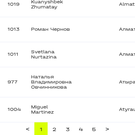
Kuanyshbek
1019
Almat
Zhumatay
1013
Роман Чернов
Алма
Svetlana
1011
Алма
Nurtazina
Наталья
977
Владимировна
Атыр
Овчинникова
Miguel
1004
Atyra
Martinez
<
>
1
2
3
4
5