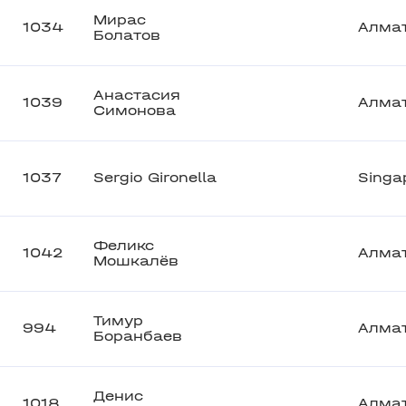
Мирас
1034
Алма
Болатов
Анастасия
1039
Алма
Симонова
1037
Sergio Gironella
Singa
Феликс
1042
Алма
Мошкалёв
Тимур
994
Алма
Боранбаев
Денис
1018
Алма