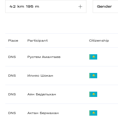
Place
Participant
Citizenship
DNS
Рустем Амантаев
DNS
Илияс Шокан
DNS
Аян Бедельхан
DNS
Актан Бермахан