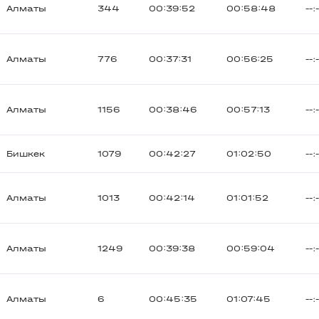
Алматы
344
00:39:52
00:58:48
--:
Алматы
776
00:37:31
00:56:25
--:
Алматы
1156
00:38:46
00:57:13
--:
Бишкек
1079
00:42:27
01:02:50
--:
Алматы
1013
00:42:14
01:01:52
--:
Алматы
1249
00:39:38
00:59:04
--:
Алматы
6
00:45:35
01:07:45
--: