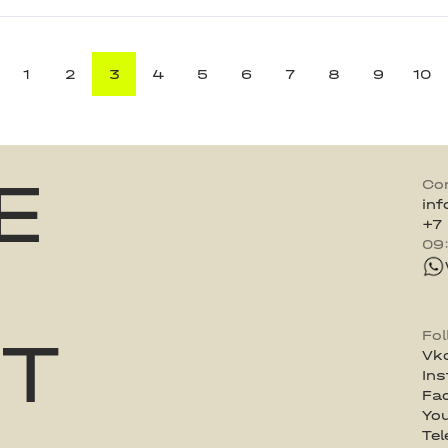
1
2
3
4
5
6
7
8
9
10
E
Co
in
+7
09
ST
Fo
Vk
In
Fa
Yo
Te