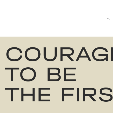
<
COURAG
TO BE
THE FIR