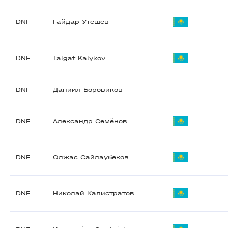
DNF
Гайдар Утешев
DNF
Talgat Kalykov
DNF
Даниил Боровиков
DNF
Александр Семёнов
DNF
Олжас Сайлаубеков
DNF
Николай Калистратов