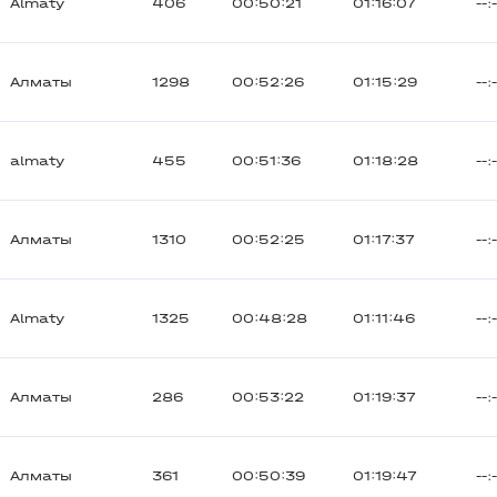
Almaty
406
00:50:21
01:16:07
--:
Алматы
1298
00:52:26
01:15:29
--:
almaty
455
00:51:36
01:18:28
--:
Алматы
1310
00:52:25
01:17:37
--:
Almaty
1325
00:48:28
01:11:46
--:
Алматы
286
00:53:22
01:19:37
--:
Алматы
361
00:50:39
01:19:47
--: