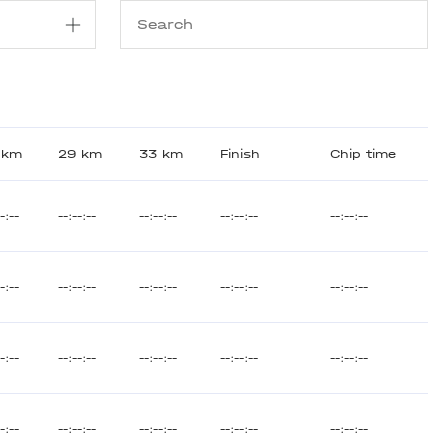
 km
29 km
33 km
Finish
Chip time
--:--
--:--:--
--:--:--
--:--:--
--:--:--
--:--
--:--:--
--:--:--
--:--:--
--:--:--
--:--
--:--:--
--:--:--
--:--:--
--:--:--
--:--
--:--:--
--:--:--
--:--:--
--:--:--