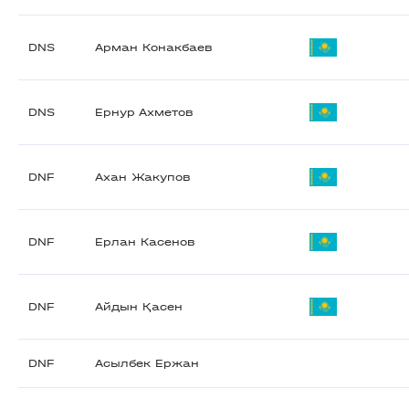
DNS
Арман Конакбаев
DNS
Ернур Ахметов
DNF
Ахан Жакупов
DNF
Ерлан Касенов
DNF
Айдын Қасен
DNF
Асылбек Ержан