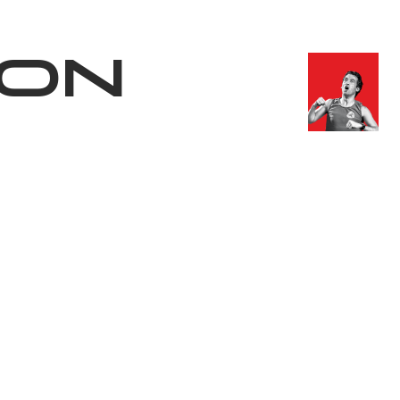
Shop
EN
+
Login
hon