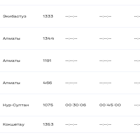
Экибастуз
1333
--:--:--
--:--:--
--:
Алматы
1344
--:--:--
--:--:--
--:
Алматы
1191
--:--:--
--:--:--
--:
Алматы
466
--:--:--
--:--:--
--:
Нур-Султан
1075
00:30:06
00:45:00
--:
Кокшетау
1353
--:--:--
--:--:--
--: