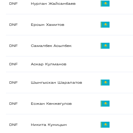
DNF
Нурлан Жайсанбаев
DNF
Ерсын Хамитов
DNF
Самалбек Асылбек
DNF
Аскар Кулманов
DNF
Шынгысхан Шарапатов
DNF
Есжан Кенжегулов
DNF
Никита Куницын