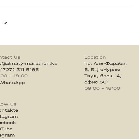
>
ntact Us
Location
fo@almaty-marathon.kz
пр. Аль-Фараби,
 (727) 311 5185
5, БЦ «Нурлы
:00 - 18:00
Тау», блок 1А,
офис 501
WhatsApp
09:00 - 18:00
llow Us
ontakte
stagram
cebook
uTube
legram