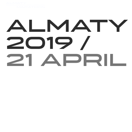
Events
Results
Charity
Almaty
2019
/
21 April