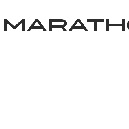
News
Volunteering
About Us
 Marat