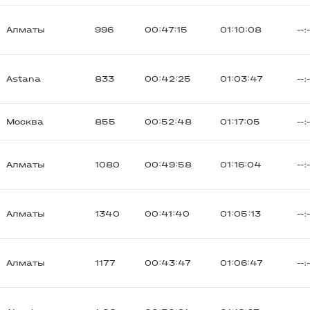
Алматы
996
00:47:15
01:10:08
--:
Astana
833
00:42:25
01:03:47
--:
Москва
855
00:52:48
01:17:05
--:
Алматы
1080
00:49:58
01:16:04
--:
Алматы
1340
00:41:40
01:05:13
--:
Алматы
1177
00:43:47
01:06:47
--: