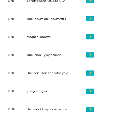
DNF
Yerengaiyp Quataiuly
DNF
Жансеит Хансеитулы
DNF
megan cloete
DNF
Жандос Турдалиев
DNF
Dauren Kenshembayev
DNF
yuriy chigrin
DNF
Назым Сейдахметова