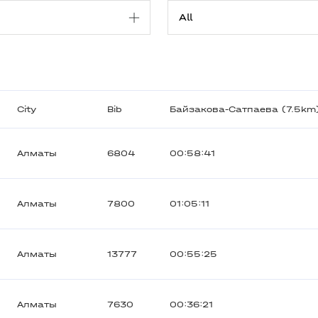
City
Bib
Байзакова-Сатпаева (7.5km
Алматы
6804
00:58:41
Алматы
7800
01:05:11
Алматы
13777
00:55:25
Алматы
7630
00:36:21