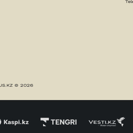
Te
US.KZ
© 2026