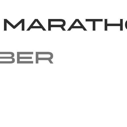
News
Volunteering
About Us
 marat
ober