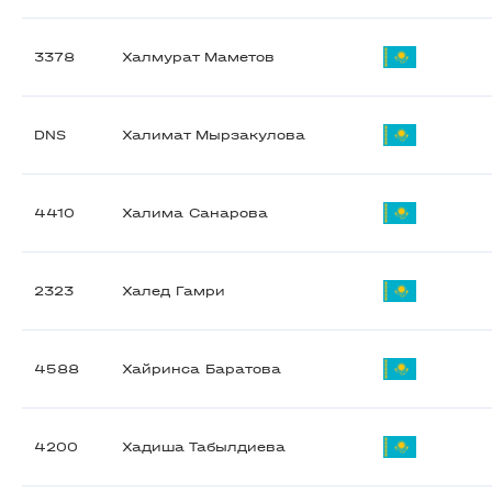
3378
Халмурат Маметов
DNS
Халимат Мырзакулова
4410
Халима Санарова
2323
Халед Гамри
4588
Хайринса Баратова
4200
Хадиша Табылдиева