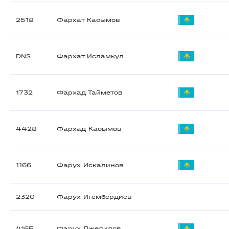
2518
Фархат Касымов
DNS
Фархат Исламкул
1732
Фархад Тайметов
4428
Фархад Касымов
1166
Фарух Искалинов
2320
Фарух Игембердиев
4165
Фарух Джелилов