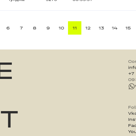
6
7
8
9
10
11
12
13
14
15
E
Co
in
+7
09
ST
Fo
Vk
In
Fa
Yo