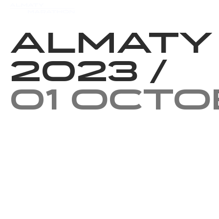
Events
Results
Charity
Almaty
2023
/
01 Oct