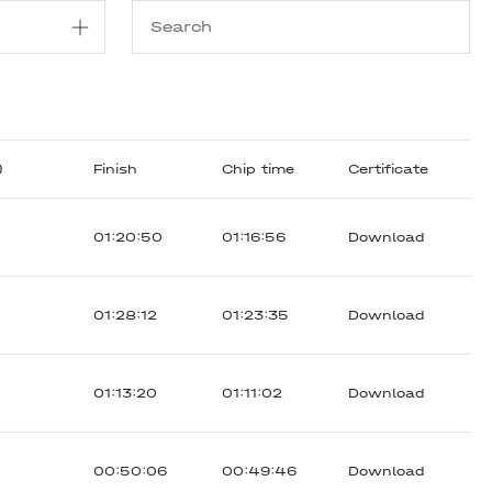
)
Finish
Chip time
Certificate
01:20:50
01:16:56
Download
01:28:12
01:23:35
Download
01:13:20
01:11:02
Download
00:50:06
00:49:46
Download