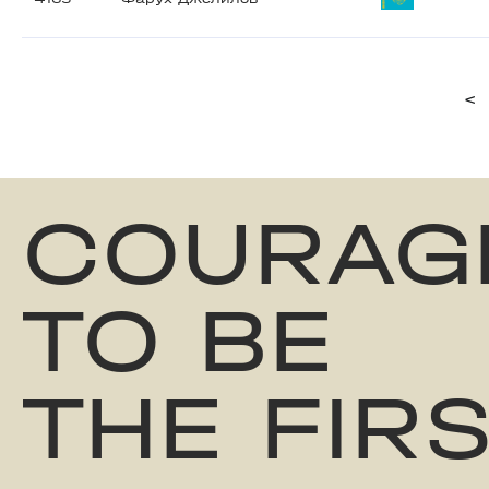
<
COURAG
TO BE
THE FIR