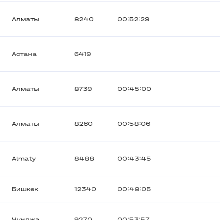
Алматы
8240
00:52:29
Астана
6419
Алматы
8739
00:45:00
Алматы
8260
00:58:06
Almaty
8488
00:43:45
Бишкек
12340
00:48:05
Чунджа
9270
00:53:57