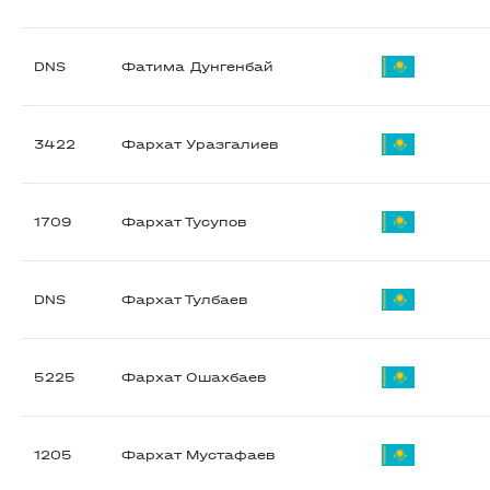
DNS
Фатима Дунгенбай
3422
Фархат Уразгалиев
1709
Фархат Тусупов
DNS
Фархат Тулбаев
5225
Фархат Ошахбаев
1205
Фархат Мустафаев