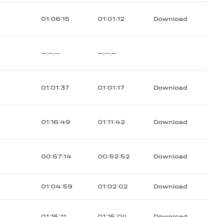
01:06:15
01:01:12
Download
--:--:--
--:--:--
01:01:37
01:01:17
Download
01:16:49
01:11:42
Download
00:57:14
00:52:52
Download
01:04:59
01:02:02
Download
01:15:11
01:15:04
Download