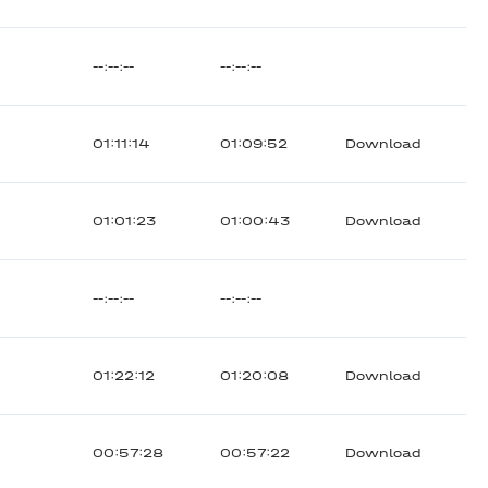
--:--:--
--:--:--
01:11:14
01:09:52
Download
01:01:23
01:00:43
Download
--:--:--
--:--:--
01:22:12
01:20:08
Download
00:57:28
00:57:22
Download