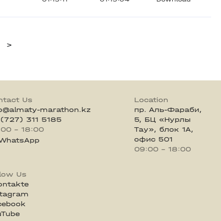
>
ntact Us
Location
fo@almaty-marathon.kz
пр. Аль-Фараби,
 (727) 311 5185
5, БЦ «Нурлы
:00 - 18:00
Тау», блок 1А,
офис 501
WhatsApp
09:00 - 18:00
llow Us
ontakte
stagram
cebook
uTube