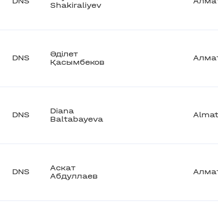
DNS
Алма
Shakiraliyev
Әділет
DNS
Алма
Қасымбеков
Diana
DNS
Alma
Baltabayeva
Аскат
DNS
Алма
Абдуллаев