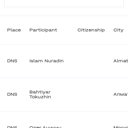
Place
Participant
Citizenship
City
DNS
Islam Nuradin
Alma
Bahtiyar
DNS
Алма
Tokuzhin
DNS
Олег Аникин
Моск