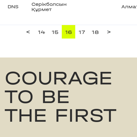
Серікболсын
DNS
Алма
Құрмет
<
>
14
15
16
17
18
COURAGE
TO BE
THE FIRST