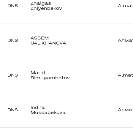
Zhalgas
DNS
Alma
Zhiyenbekov
ASSEM
DNS
Алма
UALIKHANOVA
Marat
DNS
Alma
Bimugambetov
Indira
DNS
Алма
Mussabekova