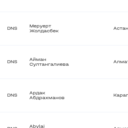
Меруерт
DNS
Аста
Жолдасбек
Айман
DNS
Алма
Султангалиева
Ардак
DNS
Кара
Абдрахманов
Abylai