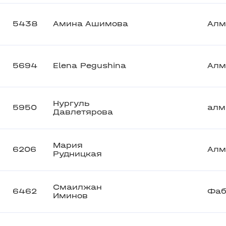
5438
Амина Ашимова
Алм
5694
Elena Pegushina
Алм
Нургуль
5950
алм
Давлетярова
Мария
6206
Алм
Рудницкая
Смаилжан
6462
Фаб
Иминов