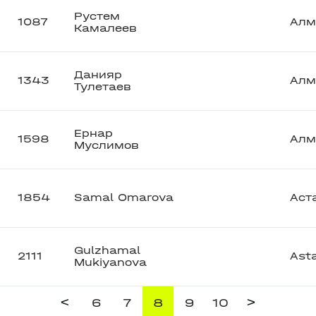
Рустем
1087
Алм
Камалеев
Данияр
1343
Алм
Тулетаев
Ернар
1598
Алм
Муслимов
1854
Samal Omarova
Аст
Gulzhamal
2111
Ast
Mukiyanova
<
>
6
7
8
9
10