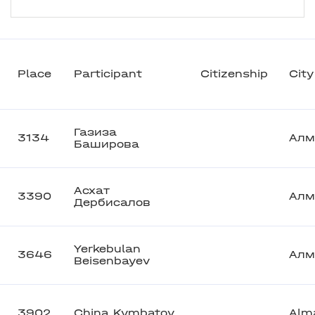
Place
Participant
Citizenship
City
Газиза
3134
Алм
Баширова
Асхат
3390
Алм
Дербисалов
Yerkebulan
3646
Алм
Beisenbayev
3902
China Kymbatov
Alm