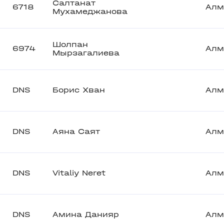
Салтанат
6718
Алм
Мухамеджанова
Шолпан
6974
Алм
Мырзагалиева
DNS
Борис Хван
Алм
DNS
Аяна Саят
Алм
DNS
Vitaliy Neret
Алм
DNS
Амина Данияр
Алм