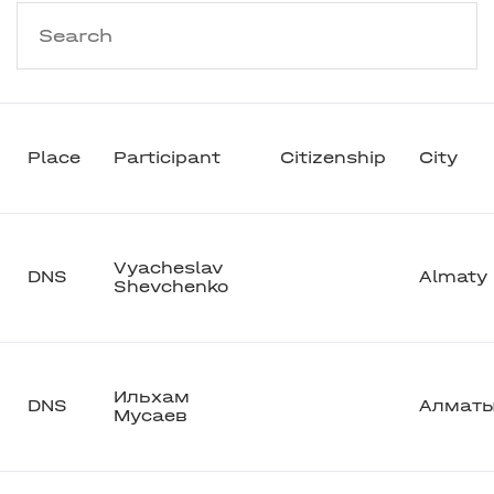
Place
Participant
Citizenship
City
Vyacheslav
DNS
Almaty
Shevchenko
Ильхам
DNS
Алмат
Мусаев