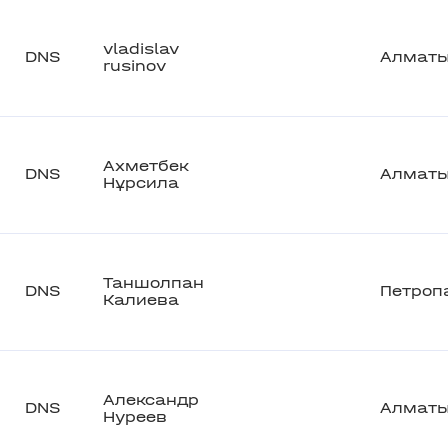
vladislav
DNS
Алмат
rusinov
Ахметбек
DNS
Алмат
Нұрсила
Таншолпан
DNS
Петроп
Калиева
Александр
DNS
Алмат
Нуреев