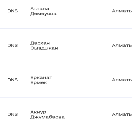
Атлана
DNS
Алмат
Демеуова
Дархан
DNS
Алмат
Сыздыкан
Ерканат
DNS
Алмат
Ермек
Акнур
DNS
Алмат
Джумабаева