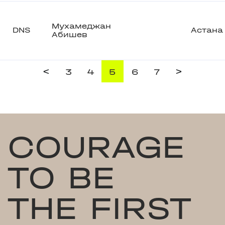
Мухамеджан
DNS
Астана
Абишев
<
>
3
4
5
6
7
COURAGE
TO BE
THE FIRST