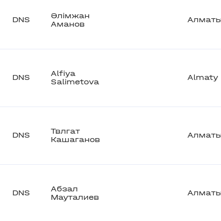
Әлімжан
DNS
Алмат
Аманов
Alfiya
DNS
Almaty
Salimetova
Твлгат
DNS
Алмат
Кашаганов
Абзал
DNS
Алмат
Мауталиев