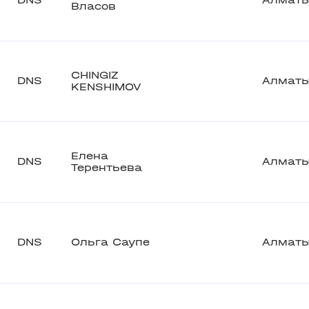
DNS
Алмат
Власов
CHINGIZ
DNS
Алмат
KENSHIMOV
Елена
DNS
Алмат
Терентьева
DNS
Ольга Саупе
Алмат