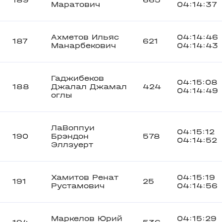
189
665
Маратович
04:14:37
Ахметов Ильяс
04:14:46
187
621
Манарбекович
04:14:43
Гаджибеков
04:15:08
188
Джалал Джамал
424
04:14:49
оглы
ЛаВоппуи
04:15:12
190
Брэндон
578
04:14:52
Эллзуерт
Хамитов Ренат
04:15:19
191
25
Рустамович
04:14:56
Маркелов Юрий
04:15:29