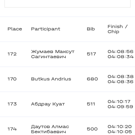
Finish /
Place
Participant
Bib
Chip
Жумаев Максут
04:08:56
172
517
Сагинтаевич
04:08:34
04:08:38
170
Butkus Andrius
680
04:08:36
04:10:17
173
Абдрау Куат
511
04:09:59
Даутов Алмас
04:10:20
174
500
Бектибаевич
04:10:05