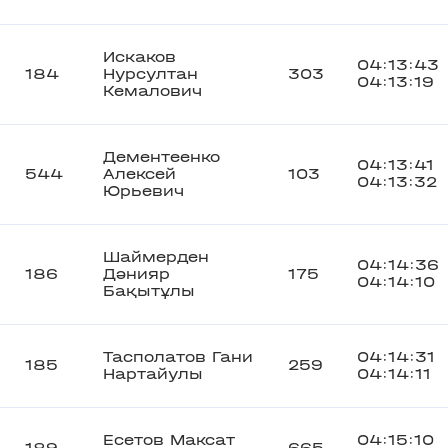
Искаков
04:13:43
184
Нурсултан
303
04:13:19
Кемалович
Дементеенко
04:13:41
544
Алексей
103
04:13:32
Юрьевич
Шаймерден
04:14:36
186
Дәнияр
175
04:14:10
Бақытұлы
Тасполатов Гани
04:14:31
185
259
Нартайулы
04:14:11
Есетов Максат
04:15:10