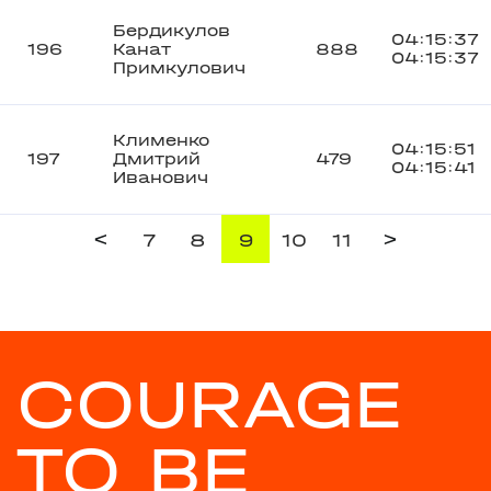
Бердикулов
04:15:37
196
Канат
888
04:15:37
Примкулович
Клименко
04:15:51
197
Дмитрий
479
04:15:41
Иванович
<
>
7
8
9
10
11
COURAGE
TO BE