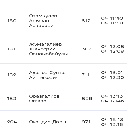
Стамкулов
04:11:49
180
Альжан
612
04:11:38
Аскарович
Жумагалиев
04:12:08
181
Жансерик
367
04:12:06
Сансызбайулы
Аханов Султан
04:13:01
182
711
Айтпекович
04:12:30
Оразгалиев
04:13:13
183
856
Олжас
04:12:45
04:18:13
204
Скендир Дарын
871
04:13:16