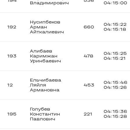
194
536
Владимирович
04:15:00
Нусипбеков
04:15:22
192
Арман
660
04:15:18
Айткалиевич
Алибаев
04:15:25
193
Каримжан
478
04:15:21
Уринбаевич
Ельчибаева
04:15:46
12
Ляйля
453
04:15:26
Армановна
Голубев
04:15:36
195
Константин
221
04:15:28
Павлович