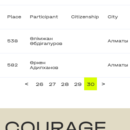
Place
Participant
Citizenship
City
Әлімжан
538
Алматы
Әбдіғапуров
Өркен
582
Алматы
Адилханов
<
>
26
27
28
29
30
COURAGE