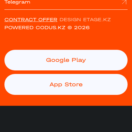
Telegram
CONTRACT OFFER
DESIGN ETAGE.KZ
POWERED CODUS.KZ
© 2026
Google Play
App Store