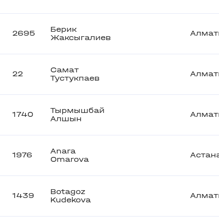
Берик
2695
Алмат
Жаксыгалиев
Самат
22
Алмат
Тустукпаев
Тырмышбай
1740
Алмат
Алшын
Anara
1976
Астан
Omarova
Botagoz
1439
Алмат
Kudekova