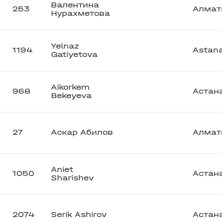
Валентина
253
Алмат
Нурахметова
Yelnaz
1194
Astan
Gatiyetova
Aikorkem
968
Астан
Bekeyeva
27
Аскар Абилов
Алмат
Aniet
1050
Астан
Sharishev
2074
Serik Ashirov
Астан