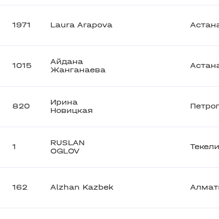
1971
Laura Arapova
Астан
Айдана
1015
Астан
Жанганаева
Ирина
820
Петро
Новицкая
RUSLAN
1
Текел
OGLOV
162
Alzhan Kazbek
Алмат