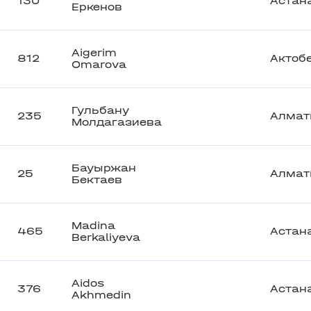
130
Астан
Еркенов
Aigerim
812
Актоб
Omarova
Гульбану
235
Алмат
Молдагазиева
Бауыржан
25
Алмат
Бектаев
Madina
465
Астан
Berkaliyeva
Aidos
376
Астан
Akhmedin