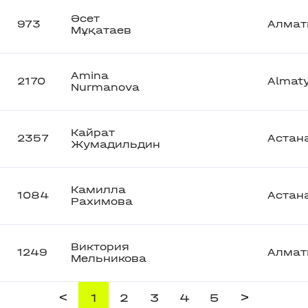
Әсет
973
Алмат
Мұқатаев
Amina
2170
Almat
Nurmanova
Кайрат
2357
Астан
Жумадильдин
Камилла
1084
Астан
Рахимова
Виктория
1249
Алмат
Мельникова
<
>
1
2
3
4
5