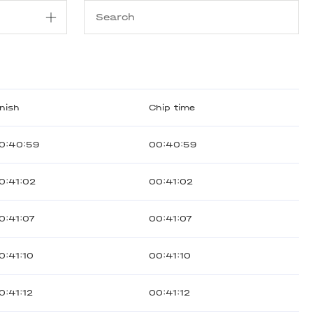
inish
Chip time
0:40:59
00:40:59
0:41:02
00:41:02
0:41:07
00:41:07
0:41:10
00:41:10
0:41:12
00:41:12