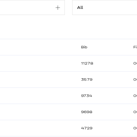
Bib
F
11278
0
3579
0
9734
0
9698
0
4729
0