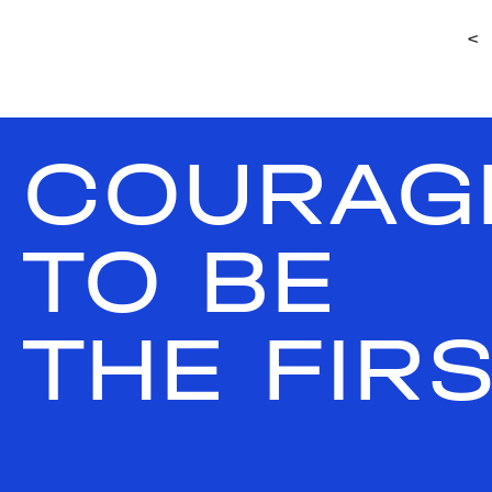
<
COURAG
TO BE
THE FIR