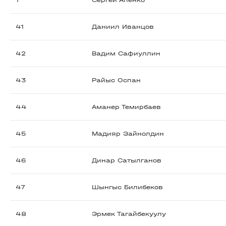
1
Сергей Апенко
41
Даниил Иванцов
42
Вадим Сафиуллин
43
Райыс Оспан
44
Аманер Темирбаев
45
Мадияр Зайнолдин
46
Динар Сатылганов
47
Шынгыс Билибеков
48
Эрмек Тагайбекуулу