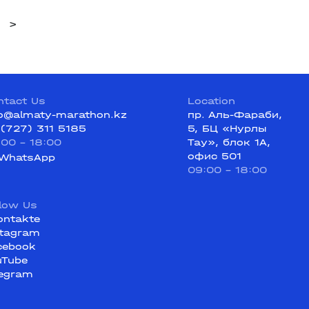
>
ntact Us
Location
fo@almaty-marathon.kz
пр. Аль-Фараби,
 (727) 311 5185
5, БЦ «Нурлы
:00 - 18:00
Тау», блок 1А,
офис 501
WhatsApp
09:00 - 18:00
llow Us
ontakte
stagram
cebook
uTube
legram