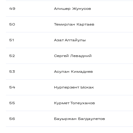
49
Алишер Жунусов
50
Темирлан Картаев
51
Азат Алтайулы
52
Сергей Левадний
53
Асулан Кимадиев
54
Нурперзент Ыскак
55
Курмет Толеуханов
56
Бауыржан Багдаулетов