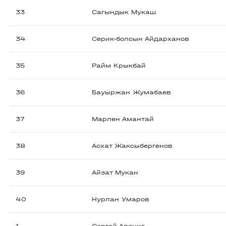
33
Сагындык Мукаш
34
Серик-болсын Айдарханов
35
Райм Крыкбай
36
Бауыржан Жумабаев
37
Марлен Амантай
38
Асхат Жаксыбергенов
39
Айзат Мукан
40
Нурлан Умаров