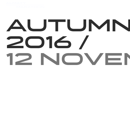
Events
Results
Charity
Autumn
2016
/
12 Nov