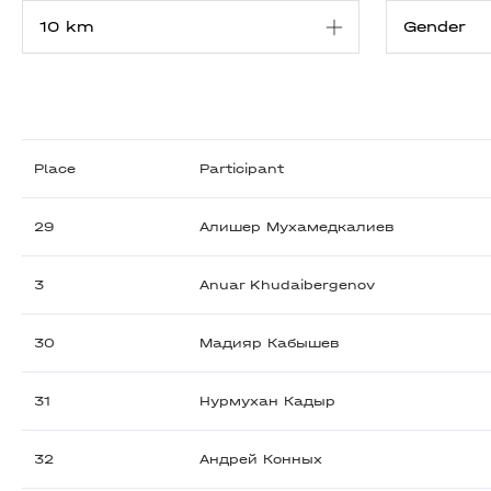
Place
Participant
29
Алишер Мухамедкалиев
3
Anuar Khudaibergenov
30
Мадияр Кабышев
31
Нурмухан Кадыр
32
Андрей Конных