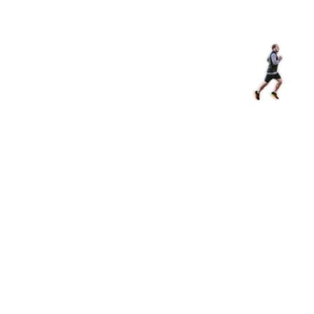
Shop
EN
+
Login