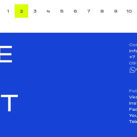
1
2
3
4
5
6
7
8
9
10
E
Co
in
+7
09
ST
Fo
Vk
In
Fa
Yo
Te