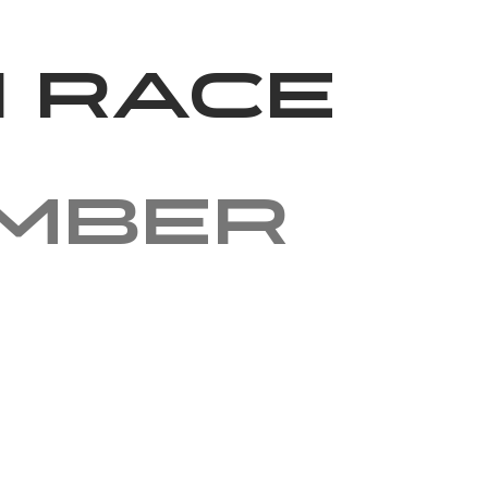
News
Volunteering
About Us
 Race
ember