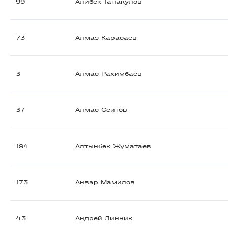
99
Алибек Танакулов
73
Алмаз Карасаев
3
Алмас Рахимбаев
37
Алмас Сеитов
194
Алтынбек Жуматаев
173
Анвар Мамилов
43
Андрей Линник