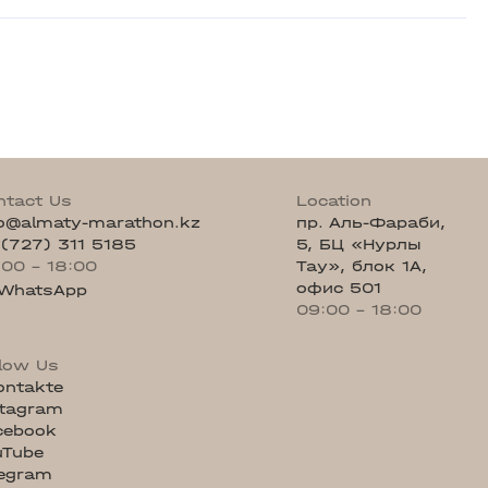
ntact Us
Location
fo@almaty-marathon.kz
пр. Аль-Фараби,
 (727) 311 5185
5, БЦ «Нурлы
:00 - 18:00
Тау», блок 1А,
офис 501
WhatsApp
09:00 - 18:00
llow Us
ontakte
stagram
cebook
uTube
legram