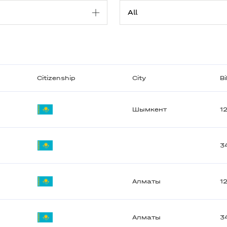
Citizenship
City
B
Шымкент
1
3
Алматы
1
Алматы
3