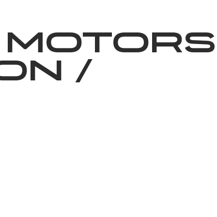
News
Volunteering
About Us
 Motors
on
/