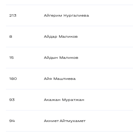
213
Айгерим Нургалиева
8
Айдар Маликов
15
Айдын Маликов
180
Айя Маштиева
93
Акажан Муратжан
94
Акниет Айтмухамет