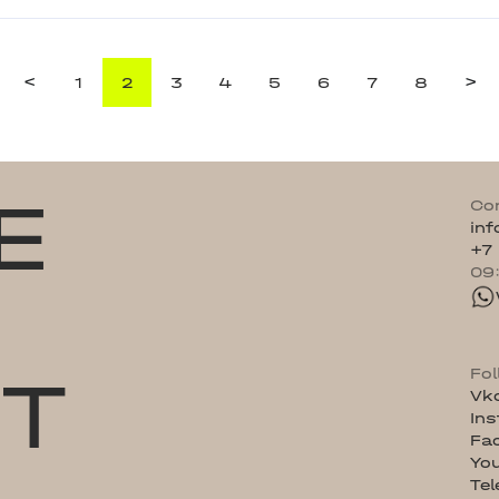
<
>
1
2
3
4
5
6
7
8
E
Co
in
+7
09
ST
Fo
Vk
In
Fa
Yo
Te