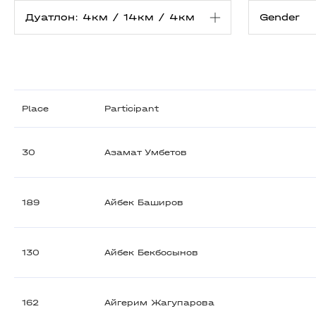
Place
Participant
30
Азамат Умбетов
189
Айбек Баширов
130
Айбек Бекбосынов
162
Айгерим Жагупарова