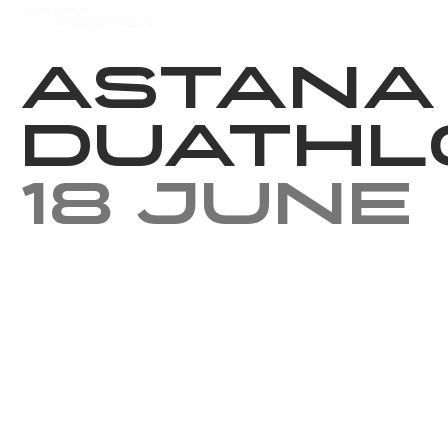
Events
Results
Charity
Astana
Duathl
18 June