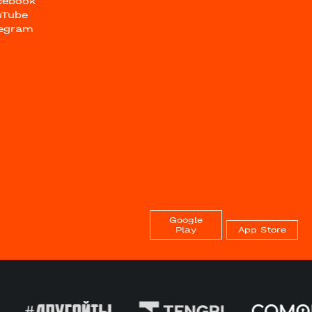
cebook
uTube
legram
Google
Play
App Store