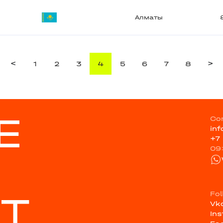
Алматы
<
>
1
2
3
4
5
6
7
8
E
Co
in
+7
09
ST
Fo
Vk
In