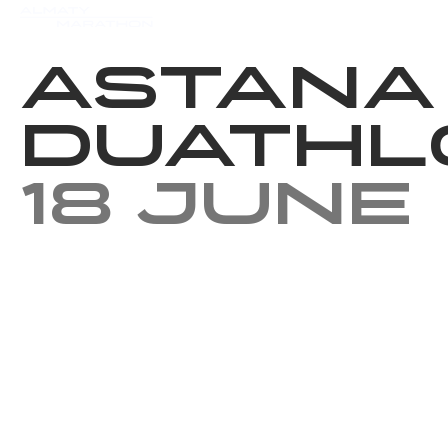
Events
Results
Charity
Astana
Duathl
18 June