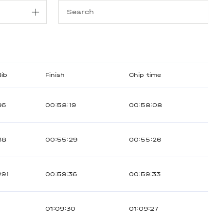
Bib
Finish
Chip time
96
00:58:19
00:58:08
38
00:55:29
00:55:26
291
00:59:36
00:59:33
1
01:09:30
01:09:27