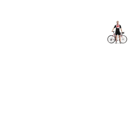
Shop
EN
+
Login