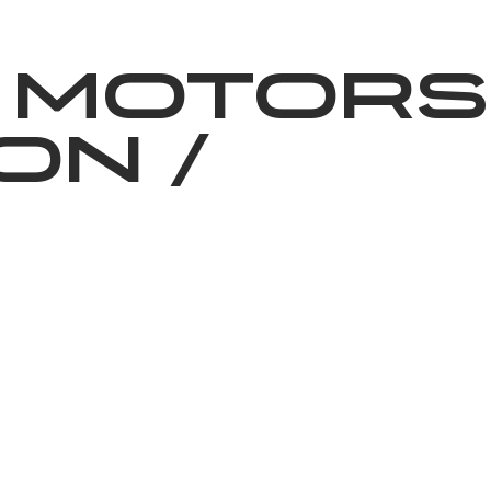
News
Volunteering
About Us
 Motors
on
/