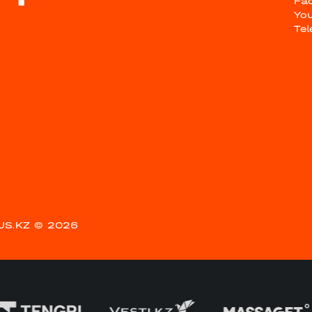
Fa
Yo
Te
US.KZ
© 2026