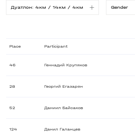
Place
Participant
46
Геннадий Крупяков
28
Георгий Егазарян
52
Даниил Байсаков
124
Данил Галанцев