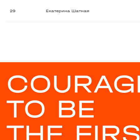
29
Екатерина Шатная
COURAG
TO BE
THE FIR