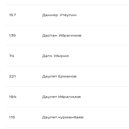
157
Данияр Утеулин
135
Дастан Ибрагимов
74
Дато Убирия
221
Даулет Ерманов
184
Даулет Ибрагимов
115
Даулет курманбаев