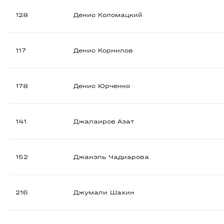
128
Денис Коломацкий
117
Денис Корнилов
178
Денис Юрченко
141
Джалаиров Азат
152
Джанэль Чадиарова
216
Джумали Шахин