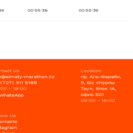
89
00:55:38
00:55:36
ntact Us
Location
fo@almaty-marathon.kz
пр. Аль-Фараби,
 (727) 311 5185
5, БЦ «Нурлы
:00 - 18:00
Тау», блок 1А,
офис 501
WhatsApp
09:00 - 18:00
llow Us
ontakte
stagram