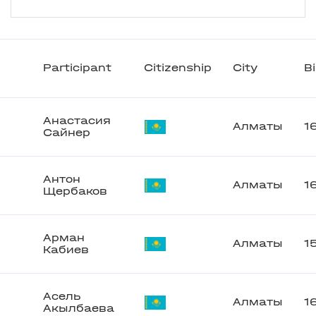
Participant
Citizenship
City
B
Анастасия
Алматы
1
Сайнер
Антон
Алматы
1
Щербаков
Арман
Алматы
1
Кабиев
Асель
Алматы
1
Акылбаева