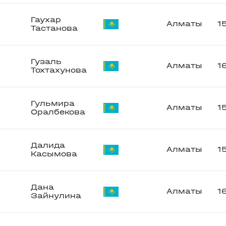
Гаухар
Алматы
1
Тастанова
Гузаль
Алматы
1
Тохтахунова
Гульмира
Алматы
1
Оралбекова
Далида
Алматы
1
Касымова
Дана
Алматы
1
Зайнулина