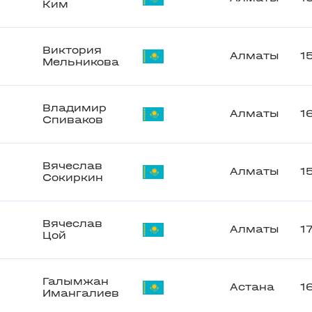
Ким
Виктория
Алматы
1
Мельникова
Владимир
Алматы
1
Спиваков
Вячеслав
Алматы
1
Сокиркин
Вячеслав
Алматы
1
Цой
Галымжан
Астана
1
Имангалиев