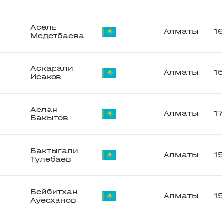
Асель
Алматы
1
Медетбаева
Аскарали
Алматы
1
Исаков
Аслан
Алматы
1
Бакытов
Бактыгали
Алматы
1
Тулебаев
Бейбитхан
Алматы
1
Ауесханов