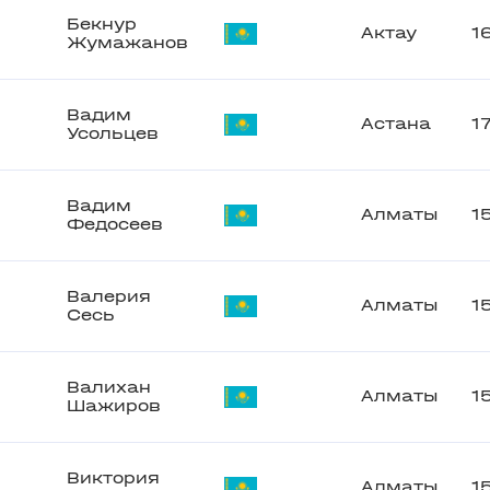
Бекнур
Актау
1
Жумажанов
Вадим
Астана
1
Усольцев
Вадим
Алматы
1
Федосеев
Валерия
Алматы
1
Сесь
Валихан
Алматы
1
Шажиров
Виктория
Алматы
1