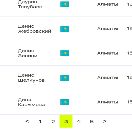
Даурен
Алматы
1
Тлеубаев
Денис
Алматы
1
Жебровский
Денис
Алматы
1
Зеленин
Денис
Алматы
1
Щелкунов
Дина
Алматы
1
Касымова
<
>
1
2
3
4
5