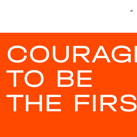
<
COURAG
TO BE
THE FIR