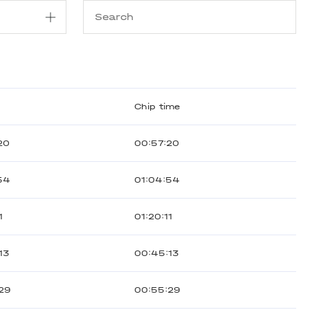
Chip time
20
00:57:20
54
01:04:54
1
01:20:11
13
00:45:13
29
00:55:29