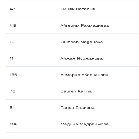
47
Синяк Наталья
48
Айгерим Рахмадиева
10
Gulzhan Magauova
11
Айжан Нуржанова
136
Акмарал Абилканова
76
Dauren Karina
51
Раиса Елакова
114
Мадина Мадраимова