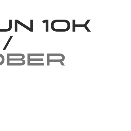
News
Volunteering
About Us
un 10k
/
ober