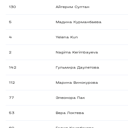
130
Айгерим Султан
5
Мадина Курманбаева
4
Yelena Kun
2
Nagima Kerimbayeva
142
Гульмира Даулетова
112
Марина Винокурова
77
Элеонора Пак
53
Вера Локтева