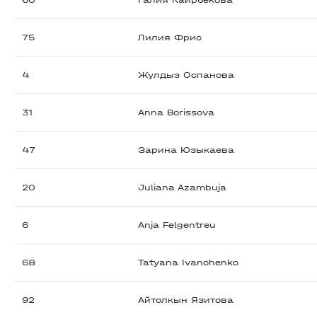
60
Галия Каирбекова
75
Лилия Фрис
4
Жулдыз Оспанова
31
Anna Borissova
47
Зарина Юзыкаева
20
Juliana Azambuja
6
Anja Felgentreu
68
Tatyana Ivanchenko
92
Айтолкын Язитова