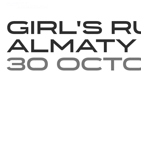
Events
Results
Charity
Girl's R
Almaty
30 Oct