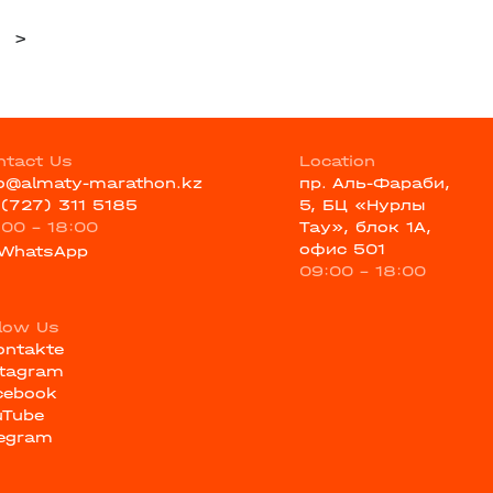
>
ntact Us
Location
fo@almaty-marathon.kz
пр. Аль-Фараби,
 (727) 311 5185
5, БЦ «Нурлы
:00 - 18:00
Тау», блок 1А,
офис 501
WhatsApp
09:00 - 18:00
llow Us
ontakte
stagram
cebook
uTube
legram