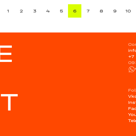
1
2
3
4
5
6
7
8
9
10
E
Co
in
+7
09
ST
Fo
Vk
In
Fa
Yo
Te