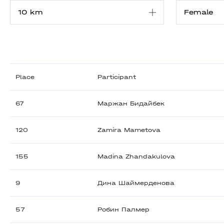
Place
Participant
67
Маржан Бидайбек
120
Zamira Mametova
155
Madina Zhandakulova
9
Дина Шаймерденова
57
Робин Палмер