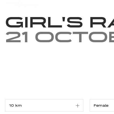
Events
Results
Charity
Girl's 
21 Octo