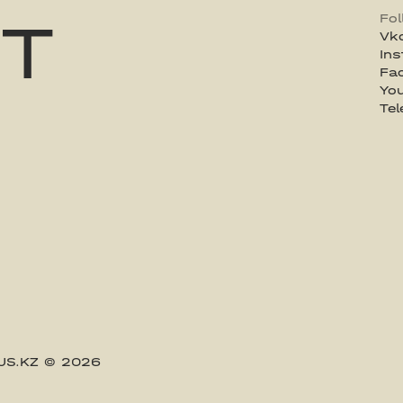
ST
Fo
Vk
In
Fa
Yo
Te
US.KZ
© 2026