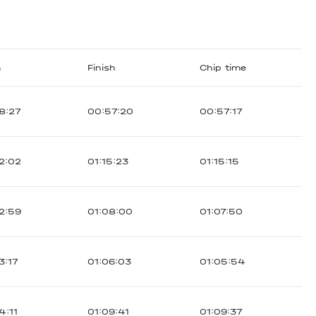
m
Finish
Chip time
8:27
00:57:20
00:57:17
2:02
01:15:23
01:15:15
2:59
01:08:00
01:07:50
3:17
01:06:03
01:05:54
4:11
01:09:41
01:09:37