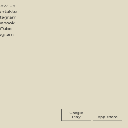
llow Us
ontakte
stagram
cebook
uTube
legram
Google
Play
App Store