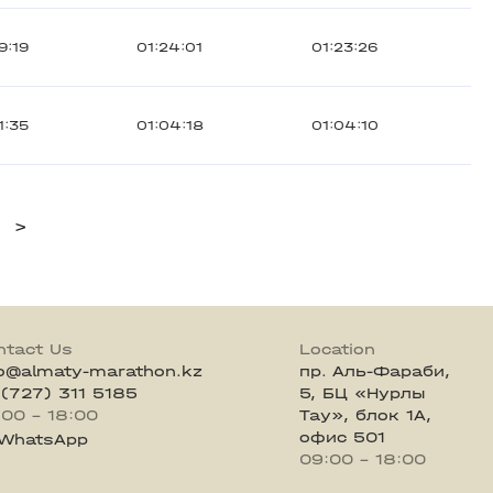
9:19
01:24:01
01:23:26
1:35
01:04:18
01:04:10
>
ntact Us
Location
fo@almaty-marathon.kz
пр. Аль-Фараби,
 (727) 311 5185
5, БЦ «Нурлы
:00 - 18:00
Тау», блок 1А,
офис 501
WhatsApp
09:00 - 18:00