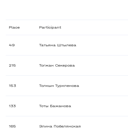
Place
Participant
49
Татьяна Штылева
215
Тогжан Секерова
153
Толкын Туркпенова
133
Тоты Бажанова
165
Элина Побелянская