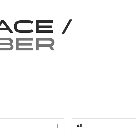
News
Volunteering
About Us
Race
/
ber