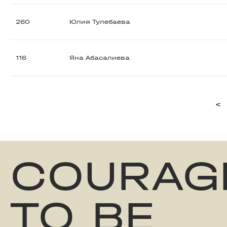
260
Юлия Тулебаева
116
Яна Абасалиева
<
COURAG
TO BE