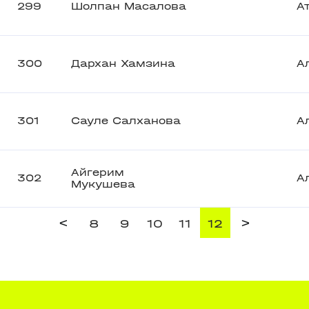
299
Шолпан Масалова
А
300
Дархан Хамзина
А
301
Сауле Салханова
А
Айгерим
302
А
Мукушева
<
>
8
9
10
11
12