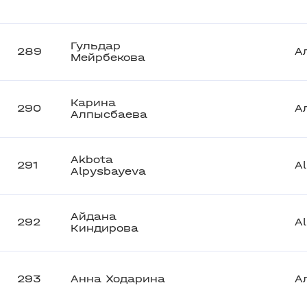
Гульдар
289
А
Мейрбекова
Карина
290
А
Алпысбаева
Akbota
291
A
Alpysbayeva
Айдана
292
A
Киндирова
293
Анна Ходарина
А