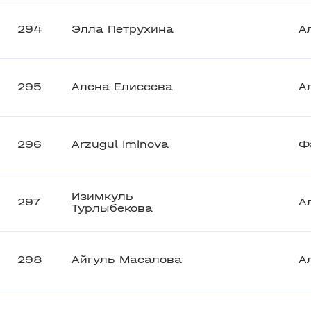
294
Элла Петрухина
А
295
Алена Елисеева
А
296
Arzugul Iminova
Ф
Изимкуль
297
А
Турлыбекова
298
Айгуль Масалова
А