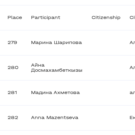
Place
Participant
Citizenship
Ci
279
Марина Шарипова
А
Айна
280
А
Досмахамбеткызы
281
Мадина Ахметова
а
282
Anna Mazentseva
Е