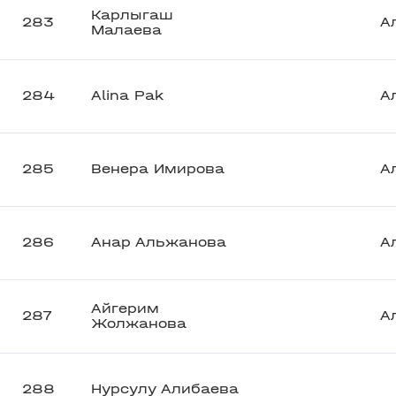
Карлыгаш
283
А
Малаева
284
Alina Pak
А
285
Венера Имирова
А
286
Анар Альжанова
А
Айгерим
287
А
Жолжанова
288
Нурсулу Алибаева