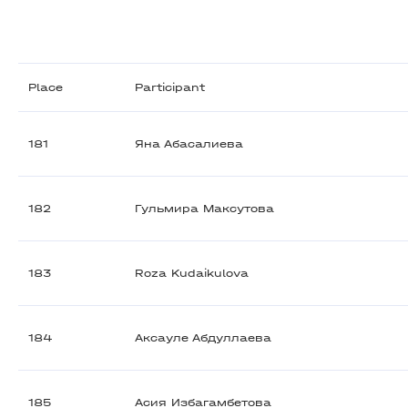
Place
Participant
181
Яна Абасалиева
182
Гульмира Максутова
183
Roza Kudaikulova
184
Аксауле Абдуллаева
185
Асия Избагамбетова