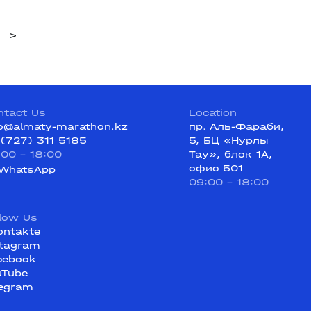
>
ntact Us
Location
fo@almaty-marathon.kz
пр. Аль-Фараби,
 (727) 311 5185
5, БЦ «Нурлы
:00 - 18:00
Тау», блок 1А,
офис 501
WhatsApp
09:00 - 18:00
llow Us
ontakte
stagram
cebook
uTube
legram