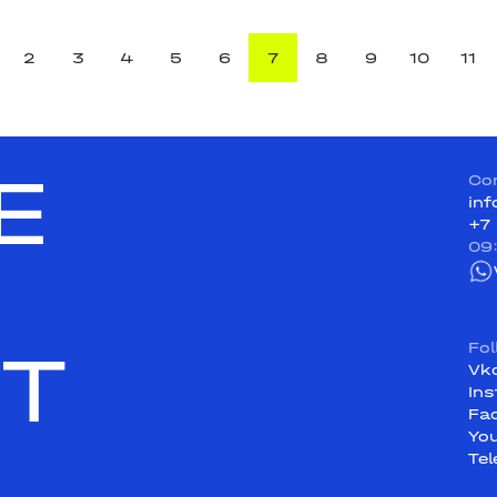
2
3
4
5
6
7
8
9
10
11
E
Co
in
+7
09
ST
Fo
Vk
In
Fa
Yo
Te