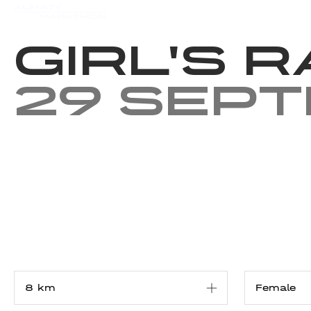
Events
Results
Charity
Girl's 
29 Sep