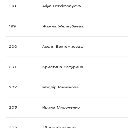
198
Aliya Berkimbayeva
199
Жанна Желеубаева
200
Аселя Бектемисова
201
Кристина Батурина
202
Мөлдір Мәмекова
203
Ирина Мироненко
204
Айнур Капарова