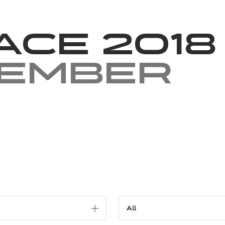
News
Volunteering
About Us
race 2018
tember