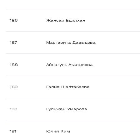
186
Жансая Едилхан
187
Маргарита Давыдова
188
Айнагуль Аталыкова
189
Галия Шалтабаева
190
Гульжан Умарова
191
Юлия Ким