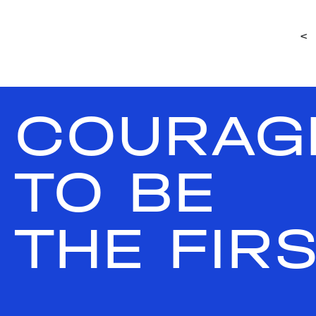
<
COURAG
TO BE
THE FIR