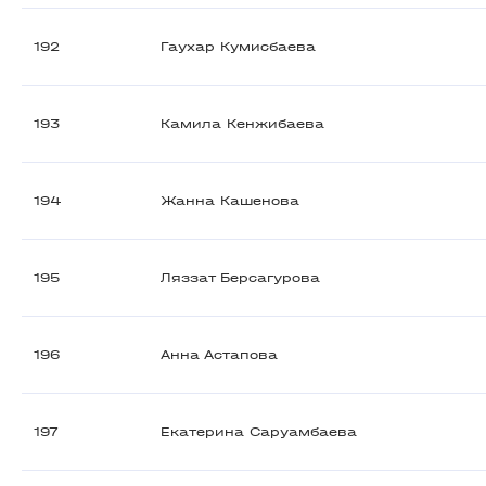
192
Гаухар Кумисбаева
193
Камила Кенжибаева
194
Жанна Кашенова
195
Ляззат Берсагурова
196
Анна Астапова
197
Екатерина Саруамбаева