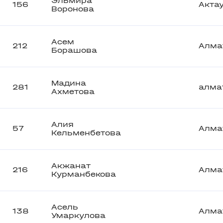
Эльмира
156
Акта
Воронова
Асем
212
Алма
Борашова
Мадина
281
алма
Ахметова
Алия
57
Алма
Кельменбетова
Акжанат
216
Алма
Курманбекова
Асель
138
Алма
Умаркулова