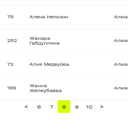
75
Алена Нельзон
Алма
Жанара
252
Алма
Габдуллина
72
Алия Медеуова
Алма
Жанна
199
Алма
Желеубаева
<
>
6
7
8
9
10