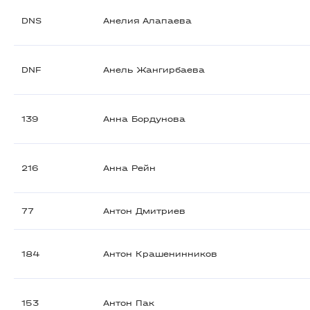
DNS
Анелия Алапаева
DNF
Анель Жангирбаева
139
Анна Бордунова
216
Анна Рейн
77
Антон Дмитриев
184
Антон Крашенинников
153
Антон Пак