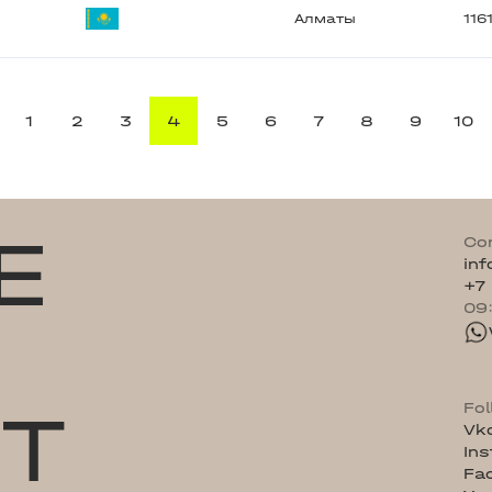
Алматы
116
1
2
3
4
5
6
7
8
9
10
E
Co
in
+7
09
ST
Fo
Vk
In
Fa