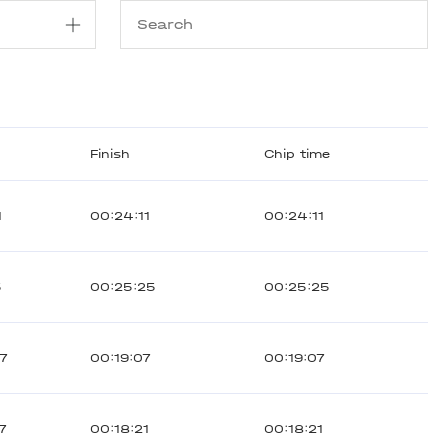
Finish
Chip time
1
00:24:11
00:24:11
5
00:25:25
00:25:25
7
00:19:07
00:19:07
7
00:18:21
00:18:21