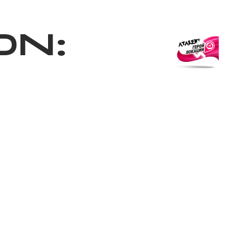
Shop
EN
+
Login
on: