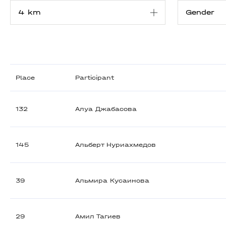
Place
Participant
132
Алуа Джабасова
145
Альберт Нуриахмедов
39
Альмира Кусаинова
29
Амил Тагиев