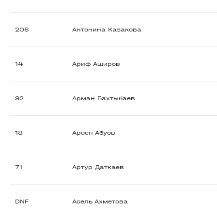
206
Антонина Казакова
14
Ариф Аширов
92
Арман Бахтыбаев
18
Арсен Абуов
71
Артур Даткаев
DNF
Асель Ахметова