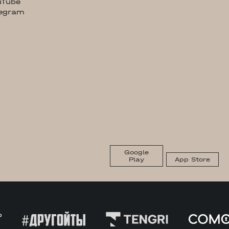
uTube
legram
Google
Play
App Store