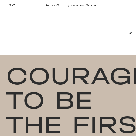
121
Асылбек Турмаганбетов
<
COURAG
TO BE
THE FIR