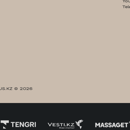
Yo
Te
US.KZ
© 2026