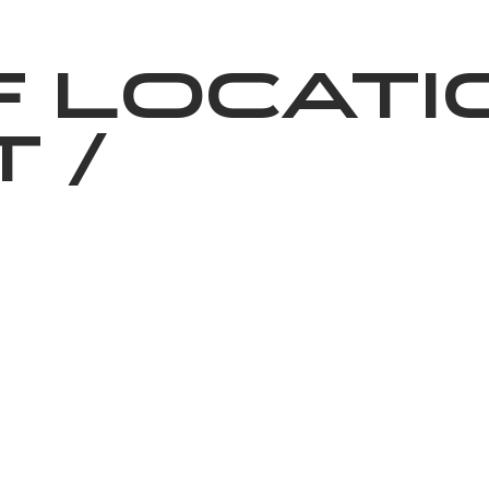
News
Volunteering
About Us
 locati
t
/