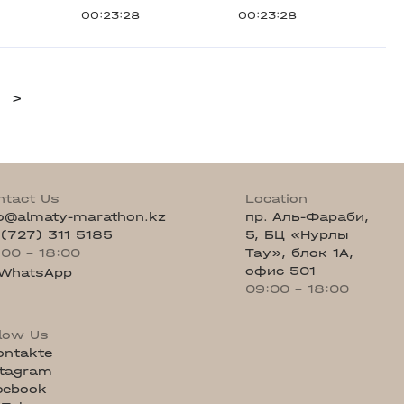
1
00:23:28
00:23:28
>
ntact Us
Location
fo@almaty-marathon.kz
пр. Аль-Фараби,
 (727) 311 5185
5, БЦ «Нурлы
:00 - 18:00
Тау», блок 1А,
офис 501
WhatsApp
09:00 - 18:00
llow Us
ontakte
stagram
cebook