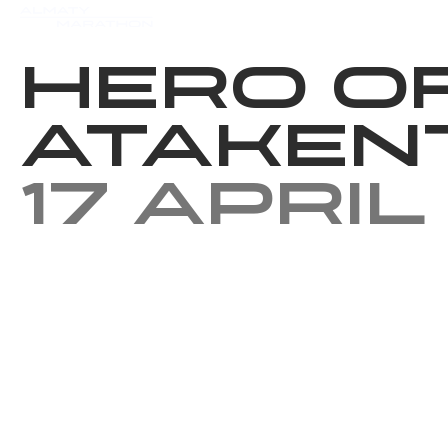
Events
Results
Charity
Hero of
Ataken
17 April