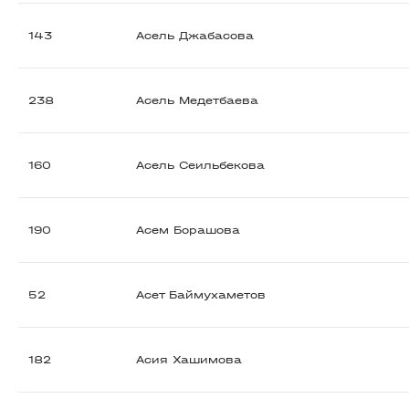
143
Асель Джабасова
238
Асель Медетбаева
160
Асель Сеильбекова
190
Асем Борашова
52
Асет Баймухаметов
182
Асия Хашимова