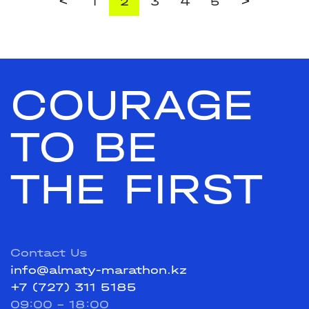
<
>
1
2
3
4
5
COURAGE
TO BE
THE FIRST
Contact Us
info@almaty-marathon.kz
+7 (727) 311 5185
09:00 - 18:00