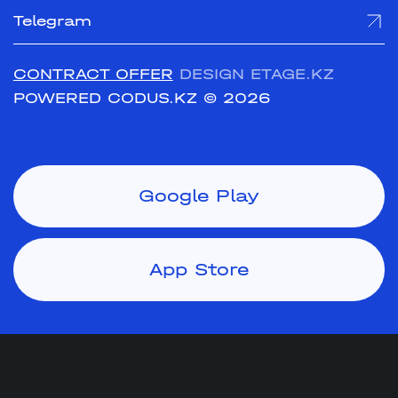
Telegram
CONTRACT OFFER
DESIGN ETAGE.KZ
POWERED CODUS.KZ
© 2026
Google Play
App Store