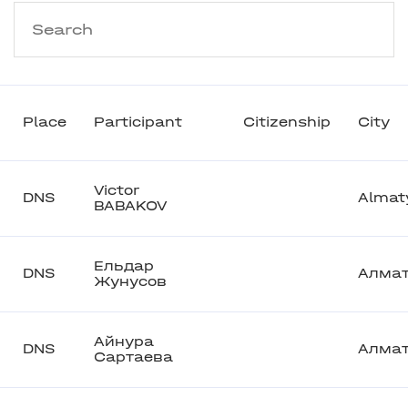
Place
Participant
Citizenship
City
Victor
DNS
Almat
BABAKOV
Ельдар
DNS
Алма
Жунусов
Айнура
DNS
Алма
Сартаева