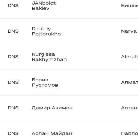
JANbolot
DNS
Бишк
Bakiev
Dmitriy
DNS
Narva
Poltorukho
Nurgissa
DNS
Almat
Rakhymzhan
Берик
DNS
Алма
Рустемов
DNS
Дамир Акимов
Астан
DNS
Аслан Майдан
Павло