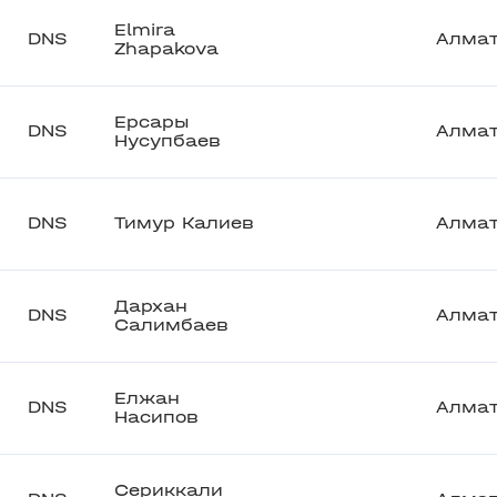
Elmira
DNS
Алма
Zhapakova
Ерсары
DNS
Алма
Нусупбаев
DNS
Тимур Калиев
Алма
Дархан
DNS
Алма
Салимбаев
Елжан
DNS
Алма
Насипов
Сериккали