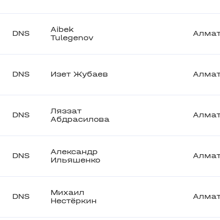
Aibek
DNS
Алма
Tulegenov
DNS
Изет Жубаев
Алма
Ляззат
DNS
Алма
Абдрасилова
Александр
DNS
Алма
Ильяшенко
Михаил
DNS
Алма
Нестёркин