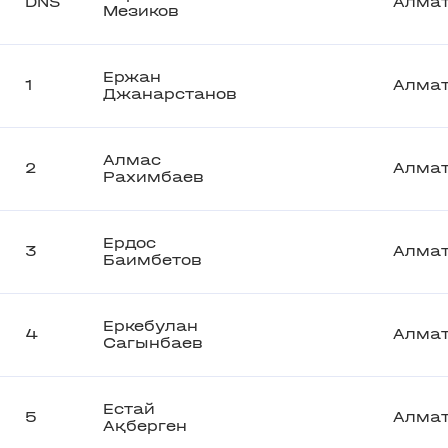
DNS
Алма
Мезиков
Ержан
1
Алма
Джанарстанов
Алмас
2
Алма
Рахимбаев
Ердос
3
Алма
Баимбетов
Еркебулан
4
Алма
Сагынбаев
Естай
5
Алма
Ақберген