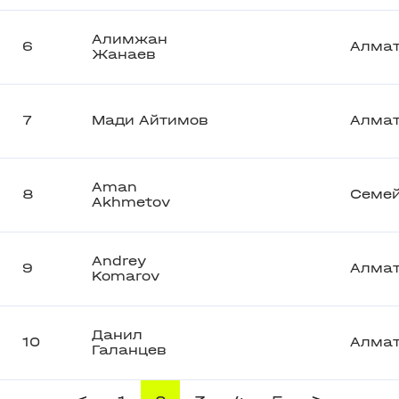
Алимжан
6
Алма
Жанаев
7
Мади Айтимов
Алма
Aman
8
Семе
Akhmetov
Andrey
9
Алма
Komarov
Данил
10
Алма
Галанцев