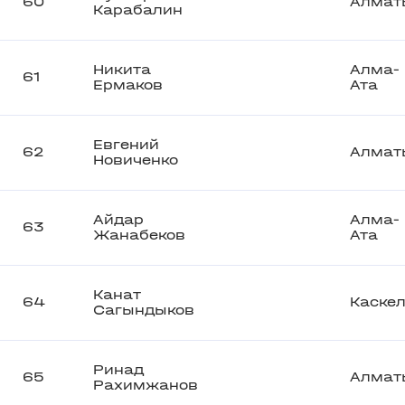
60
Алмат
Карабалин
Никита
Алма-
61
Ермаков
Ата
Евгений
62
Алмат
Новиченко
Айдар
Алма-
63
Жанабеков
Ата
Канат
64
Каске
Сагындыков
Ринад
65
Алмат
Рахимжанов