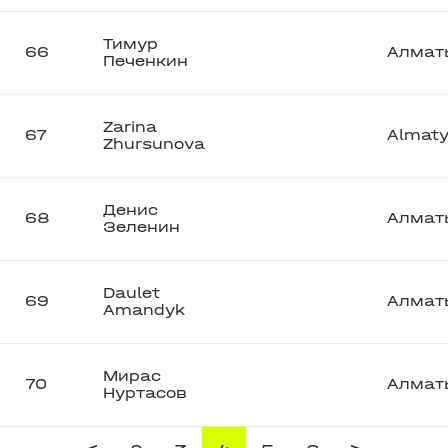
Тимур
66
Алмат
Печенкин
Zarina
67
Almat
Zhursunova
Денис
68
Алмат
Зеленин
Daulet
69
Алмат
Amandyk
Мирас
70
Алмат
Нуртасов