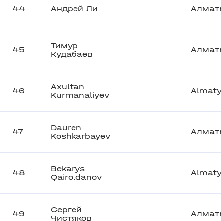
44
Андрей Ли
Алмат
Тимур
45
Алмат
Кудабаев
Axultan
46
Almat
Kurmanaliyev
Dauren
47
Алмат
Koshkarbayev
Bekarys
48
Almat
Qairoldanov
Сергей
49
Алмат
Чистяков