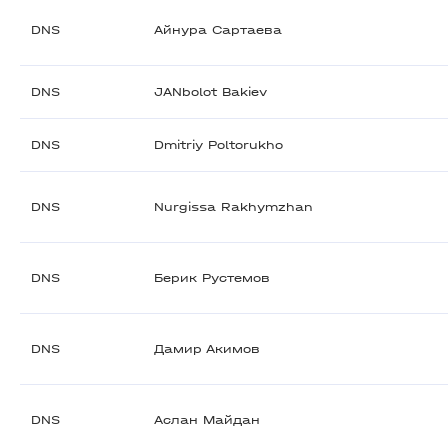
DNS
Айнура Сартаева
DNS
JANbolot Bakiev
DNS
Dmitriy Poltorukho
DNS
Nurgissa Rakhymzhan
DNS
Берик Рустемов
DNS
Дамир Акимов
DNS
Аслан Майдан