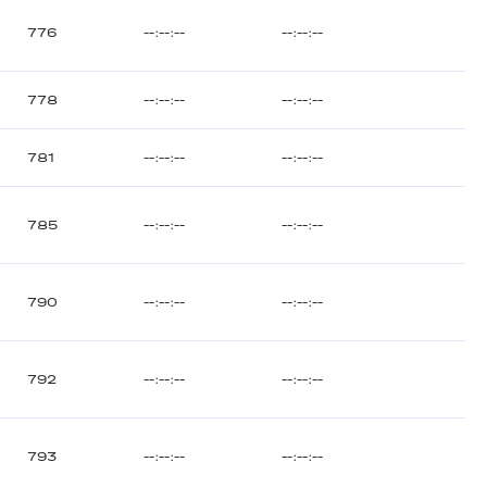
776
--:--:--
--:--:--
778
--:--:--
--:--:--
781
--:--:--
--:--:--
785
--:--:--
--:--:--
790
--:--:--
--:--:--
792
--:--:--
--:--:--
793
--:--:--
--:--:--