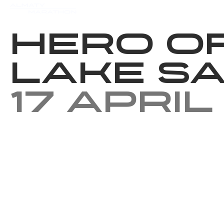
Events
Results
Charity
Hero of 
Lake Sa
17 April