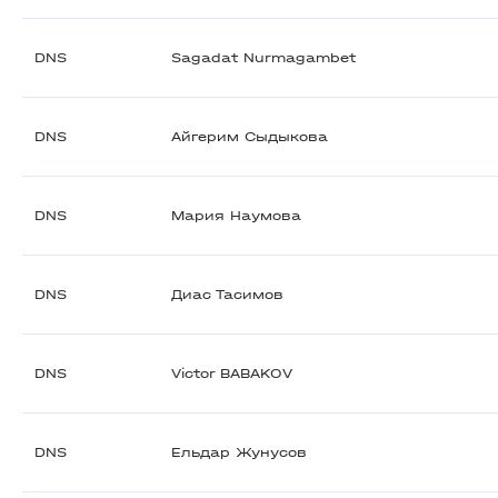
DNS
Sagadat Nurmagambet
DNS
Айгерим Сыдыкова
DNS
Мария Наумова
DNS
Диас Тасимов
DNS
Victor BABAKOV
DNS
Ельдар Жунусов