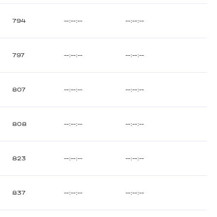
794
--:--:--
--:--:--
797
--:--:--
--:--:--
807
--:--:--
--:--:--
808
--:--:--
--:--:--
823
--:--:--
--:--:--
837
--:--:--
--:--:--