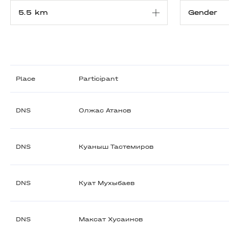
Place
Participant
DNS
Олжас Атанов
DNS
Куаныш Тастемиров
DNS
Куат Мухыбаев
DNS
Максат Хусаинов