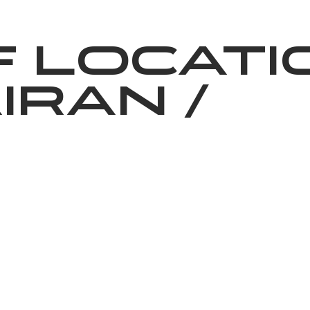
News
Volunteering
About Us
location:
iran
/