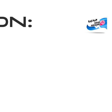
Shop
EN
+
Login
 ​​