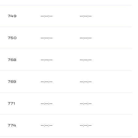
749
--:--:--
--:--:--
750
--:--:--
--:--:--
768
--:--:--
--:--:--
769
--:--:--
--:--:--
771
--:--:--
--:--:--
774
--:--:--
--:--:--