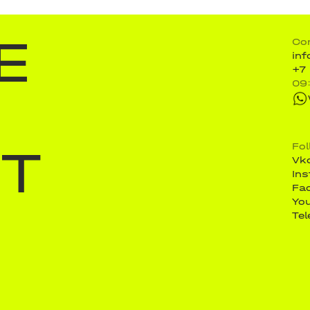
E
Co
in
+7
09
ST
Fo
Vk
In
Fa
Yo
Te