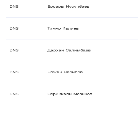
DNS
Ерсары Нусупбаев
DNS
Тимур Калиев
DNS
Дархан Салимбаев
DNS
Елжан Насипов
DNS
Сериккали Мезиков