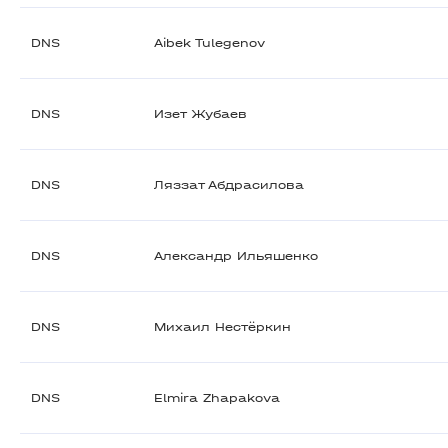
DNS
Aibek Tulegenov
DNS
Изет Жубаев
DNS
Ляззат Абдрасилова
DNS
Александр Ильяшенко
DNS
Михаил Нестёркин
DNS
Elmira Zhapakova