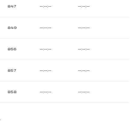
847
--:--:--
--:--:--
849
--:--:--
--:--:--
856
--:--:--
--:--:--
857
--:--:--
--:--:--
858
--:--:--
--:--:--
>