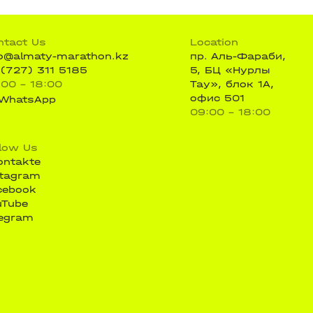
ntact Us
Location
fo@almaty-marathon.kz
пр. Аль-Фараби,
 (727) 311 5185
5, БЦ «Нурлы
:00 - 18:00
Тау», блок 1А,
офис 501
WhatsApp
09:00 - 18:00
llow Us
ontakte
stagram
cebook
uTube
legram