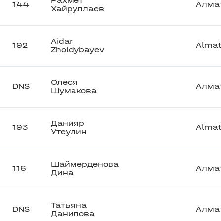
Рахмет
144
Алма
Хайруллаев
Aidar
192
Alma
Zholdybayev
Олеся
DNS
Алма
Шумакова
Данияр
193
Alma
Утеулин
Шаймерденова
116
Алма
Дина
Татьяна
DNS
Алма
Данилова