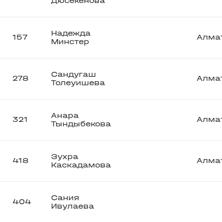
Дюсекенова
Надежда
157
Алма
Минстер
Сандугаш
278
Алма
Толеуишева
Анара
321
Алма
Тындыбекова
Зухра
418
Алма
Каскадамова
Сания
404
Ивулаева