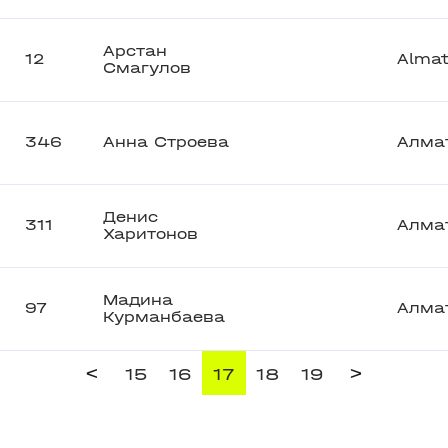
Арстан
12
Alma
Смагулов
346
Анна Строева
Алма
Денис
311
Алма
Харитонов
Мадина
97
Алма
Курманбаева
<
>
15
16
17
18
19