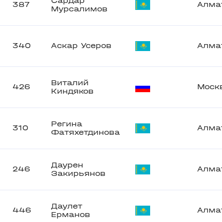
Сардар
387
Алма
Мурсалимов
340
Аскар Усеров
Алма
Виталий
426
Моск
Киндяков
Регина
310
Алма
Фатяхетдинова
Даурен
246
Алма
Закирьянов
Даулет
446
Алма
Ерманов