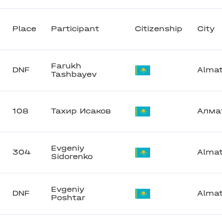
Place
Participant
Citizenship
City
Farukh
DNF
Alma
Tashbayev
108
Тахир Исаков
Алма
Evgeniy
304
Alma
Sidorenko
Evgeniy
DNF
Alma
Poshtar