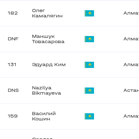
Олег
182
Алма
Камалягин
Маншук
DNF
Алма
Товасарова
131
Эдуард Ким
Алма
Nazilya
DNS
Аста
Bikmayeva
Василий
159
Алма
Кошин