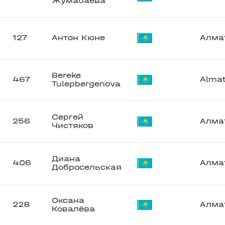
Жумабаева
127
Антон Кюне
Алма
Bereke
467
Alma
Tulepbergenova
Сергей
256
Алма
Чистяков
Диана
406
Алма
Добросельская
Оксана
228
Алма
Ковалёва