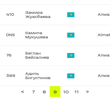
Замира
410
Алма
Жуасбаева
Камила
DNS
Alma
Мукушева
Беглан
76
Алма
Бейсалиев
Адиль
389
Алма
Бигустинов
<
>
7
8
9
10
11