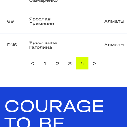
Самаренко
Ярослав
69
Алматы
Лухменев
Ярославна
DNS
Алматы
Гаголина
<
>
1
2
3
4
COURAGE
TO BE