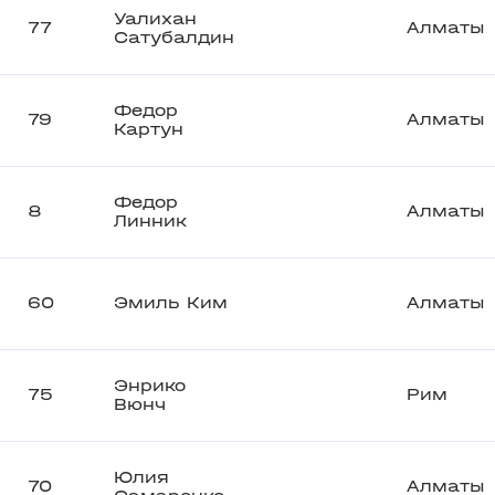
Уалихан
77
Алматы
Сатубалдин
Федор
79
Алматы
Картун
Федор
8
Алматы
Линник
60
Эмиль Ким
Алматы
Энрико
75
Рим
Вюнч
Юлия
70
Алматы