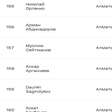
Николай
155
Алмат
Орленко
Арман
156
Алмат
Абдикадиров
Муслим
157
Алмат
Сейтжанов
Аскар
158
Алмат
Арганчеев
Dauren
159
Алмат
Sagindykov
Асхат
160
Алмат