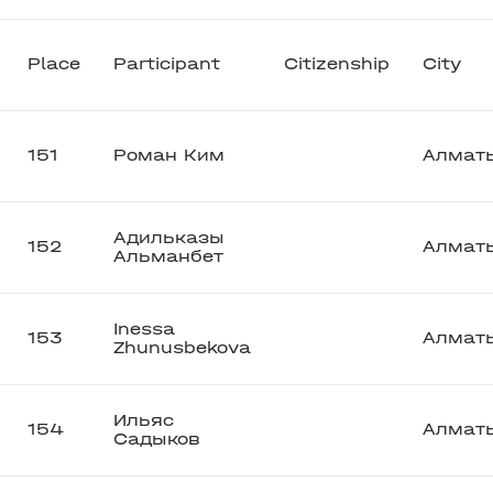
Place
Participant
Citizenship
City
151
Роман Ким
Алмат
Адильказы
152
Алмат
Альманбет
Inessa
153
Алмат
Zhunusbekova
Ильяс
154
Алмат
Садыков