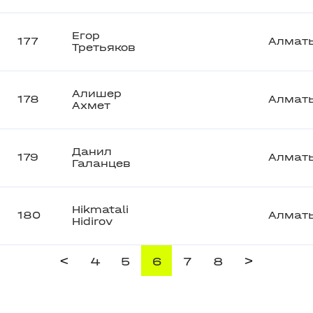
Егор
177
Алмат
Третьяков
Алишер
178
Алмат
Ахмет
Данил
179
Алмат
Галанцев
Hikmatali
180
Алмат
Hidirov
<
>
4
5
6
7
8