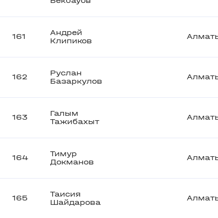
Бекбауов
Андрей
161
Алмат
Клипиков
Руслан
162
Алмат
Базаркулов
Галым
163
Алмат
Тажибахыт
Тимур
164
Алмат
Докманов
Таисия
165
Алмат
Шайдарова