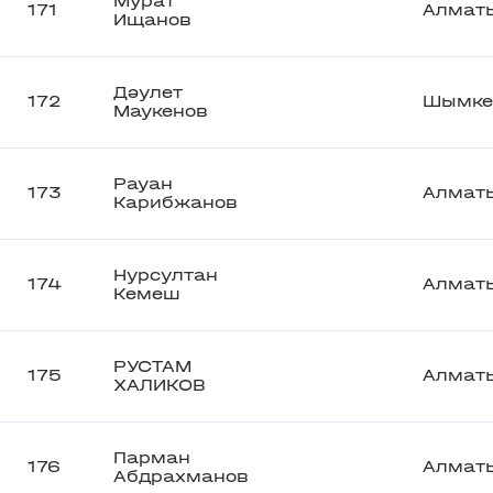
Мурат
171
Алмат
Ищанов
Дәулет
172
Шымке
Маукенов
Рауан
173
Алмат
Карибжанов
Нурсултан
174
Алмат
Кемеш
РУСТАМ
175
Алмат
ХАЛИКОВ
Парман
176
Алмат
Абдрахманов