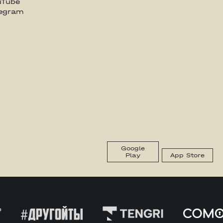
uTube
legram
Google
Play
App Store