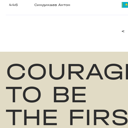
446
Синдикаев Антон
<
COURAG
TO BE
THE FIR