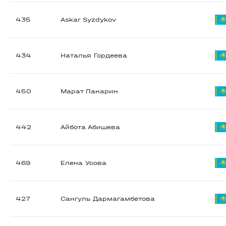
435
Askar Syzdykov
434
Наталья Гордеева
450
Марат Панарин
442
Айбота Абишева
469
Елена Усова
427
Сангуль Дармагамбетова