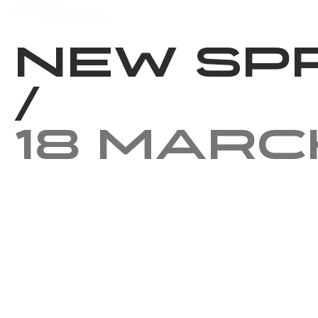
Events
Results
Charity
New Sp
/
18 Marc