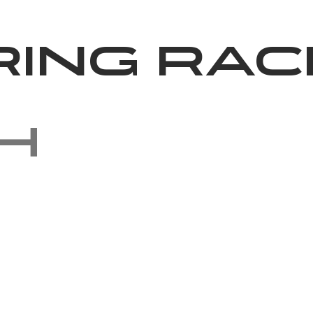
News
Volunteering
About Us
ring Rac
h