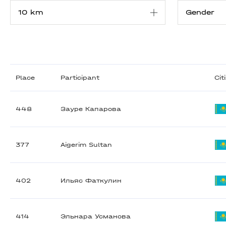
Place
Participant
Cit
448
Зауре Капарова
377
Aigerim Sultan
402
Ильяс Фаткулин
414
Эльнара Усманова