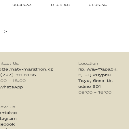
00:43:33
01:05:48
01:05:34
>
ntact Us
Location
fo@almaty-marathon.kz
пр. Аль-Фараби,
 (727) 311 5185
5, БЦ «Нурлы
:00 - 18:00
Тау», блок 1А,
офис 501
WhatsApp
09:00 - 18:00
llow Us
ontakte
stagram
cebook