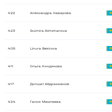
422
Александра Наварова
423
Gulmira Alimzhanova
405
Linura Bekirova
411
Ольга Киндякова
417
Дилшат Абдрахманов
424
Галия Мамлеева