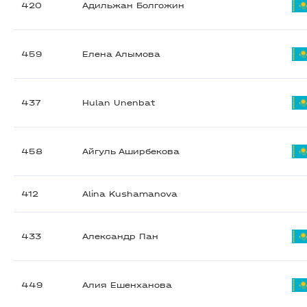
420
Адильжан Болгожин
459
Елена Алымова
437
Hulan Unenbat
458
Айгуль Аширбекова
412
Alina Kushamanova
433
Александр Пан
449
Алия Ешенханова