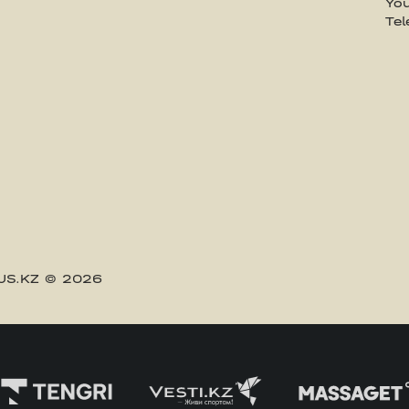
Yo
Te
US.KZ
© 2026