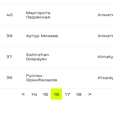
Маргорита
40
Алмат
Ледовская
38
Артур Мизаев
Алмат
Salimzhan
37
Almat
Dospayev
Руслан
36
Атыра
Орынбасаров
<
>
14
15
16
17
18