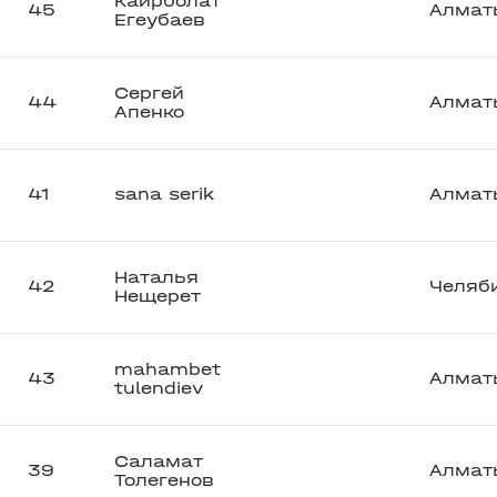
Каирболат
45
Алмат
Егеубаев
Сергей
44
Алмат
Апенко
41
sana serik
Алмат
Наталья
42
Челяб
Нещерет
mahambet
43
Алмат
tulendiev
Саламат
39
Алмат
Толегенов