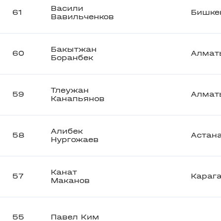
Васили
61
Бишке
Вавильченков
Бакытжан
60
Алмат
Боранбек
Тлеужан
59
Алмат
Канапьянов
Алибек
58
Астан
Нургожаев
Канат
57
Караг
Маканов
55
Павел Ким