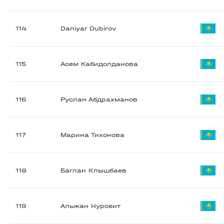
114
Daniyar Dubirov
115
Асем Кабидолданова
116
Руслан Абдрахманов
117
Марина Тихонова
118
Баглан Клышбаев
119
Альжан Нурсеит