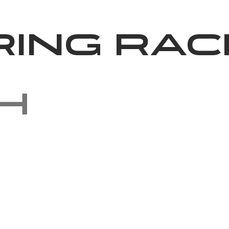
News
Volunteering
About Us
ring Rac
h