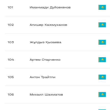
101
Иманмади Дуйсекенов
102
Алишер Кажмуханов
103
Жұлдыз Қызаева
104
Артем Старченко
105
Антон Трайтли
106
Михаил Шахматов