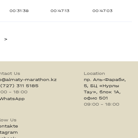
00:31:38
00:47:13
00:47:03
>
ntact Us
Location
fo@almaty-marathon.kz
пр. Аль-Фараби,
 (727) 311 5185
5, БЦ «Нурлы
:00 - 18:00
Тау», блок 1А,
офис 501
WhatsApp
09:00 - 18:00
llow Us
ontakte
stagram