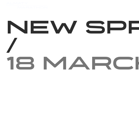
Events
Results
Charity
New Sp
/
18 Marc