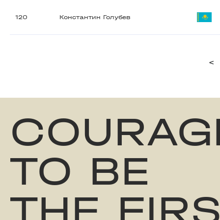
120
Константин Голубев
<
COURAG
TO BE
THE FIR