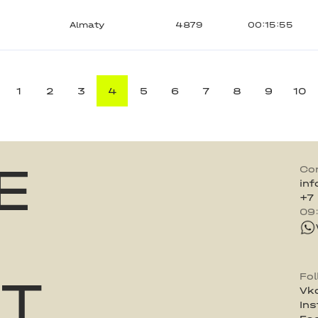
Almaty
4879
00:15:55
1
2
3
4
5
6
7
8
9
10
E
Co
in
+7
09
ST
Fo
Vk
In