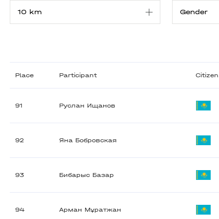
Place
Participant
Citize
91
Руслан Ищанов
92
Яна Бобровская
93
Бибарыс Базар
94
Арман Мұратжан