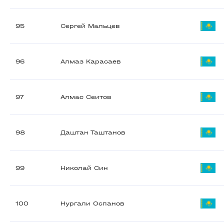
95
Сергей Мальцев
96
Алмаз Карасаев
97
Алмас Сеитов
98
Даштан Таштанов
99
Николай Син
100
Нургали Оспанов