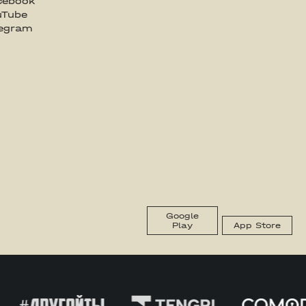
cebook
uTube
legram
Google
Play
App Store