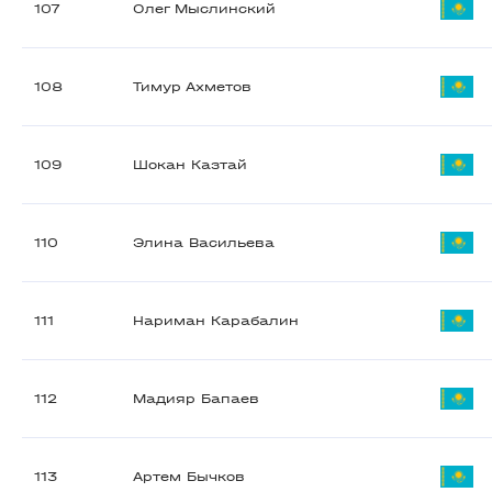
107
Олег Мыслинский
108
Тимур Ахметов
109
Шокан Казтай
110
Элина Васильева
111
Нариман Карабалин
112
Мадияр Бапаев
113
Артем Бычков