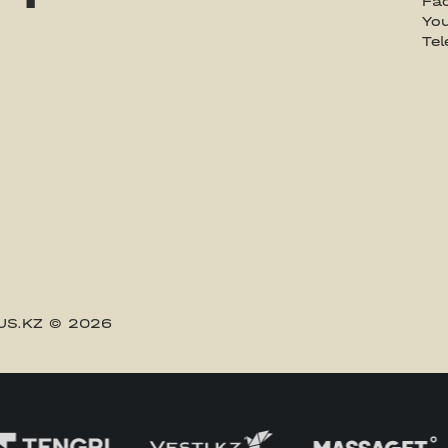
Fa
Yo
Te
US.KZ
© 2026