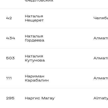
Федотовских
Наталья
42
Челяб
Нещерет
Наталья
434
Алмат
Гордеева
Наталия
503
Алмат
Кутунова
Нариман
111
Алмат
Карабалин
295
Наргис Магау
Almat