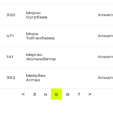
Мирон
320
Алмат
Сугрбаев
Мира
471
Алмат
Тойганбаева
Мерген
141
Алмат
Жолымбетов
Мейрбек
352
Алмат
Аппаз
<
>
3
4
5
6
7