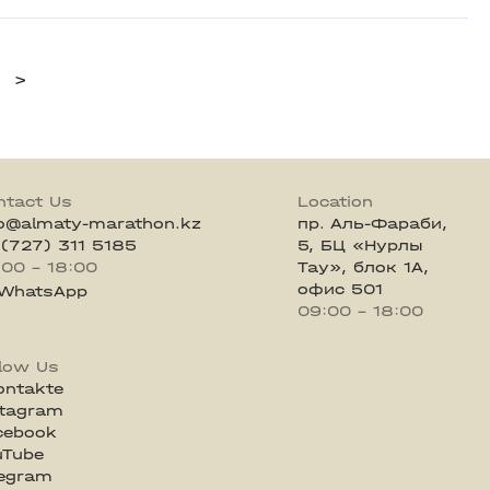
>
ntact Us
Location
fo@almaty-marathon.kz
пр. Аль-Фараби,
 (727) 311 5185
5, БЦ «Нурлы
:00 - 18:00
Тау», блок 1А,
офис 501
WhatsApp
09:00 - 18:00
llow Us
ontakte
stagram
cebook
uTube
legram