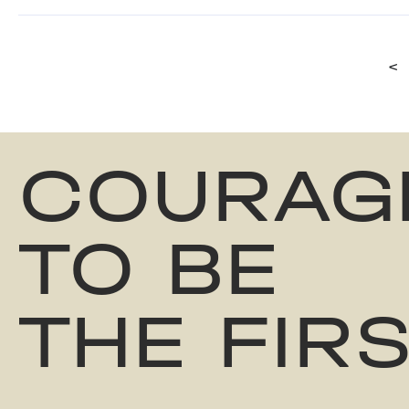
<
COURAG
TO BE
THE FIR