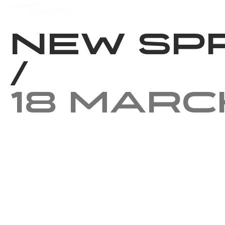
Events
Results
Charity
New Sp
/
18 Marc