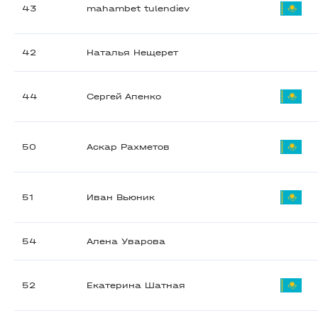
43
mahambet tulendiev
42
Наталья Нещерет
44
Сергей Апенко
50
Аскар Рахметов
51
Иван Вьюник
54
Алена Уварова
52
Екатерина Шатная