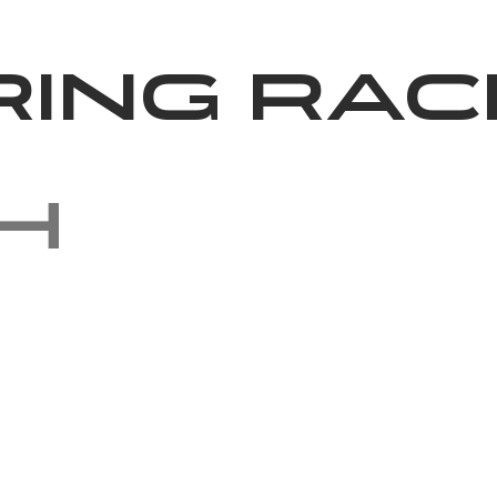
News
Volunteering
About Us
ring Rac
h