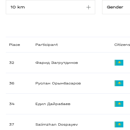
Place
Participant
Citizen
32
Фарид Загрутдинов
36
Руслан Орынбасаров
34
Едил Дайрабаев
37
Salimzhan Dospayev