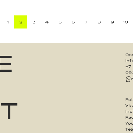
1
2
3
4
5
6
7
8
9
10
E
Co
in
+7
09
ST
Fo
Vk
In
Fa
Yo
Te