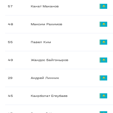
57
Канат Маканов
48
Максим Рахимов
55
Павел Ким
49
Жандос Байгоныров
29
Андрей Линник
45
Каирболат Егеубаев