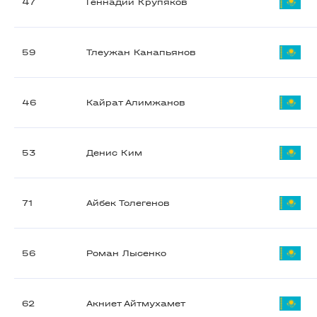
47
Геннадий Крупяков
59
Тлеужан Канапьянов
46
Кайрат Алимжанов
53
Денис Ким
71
Айбек Толегенов
56
Роман Лысенко
62
Акниет Айтмухамет