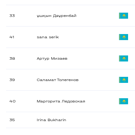
33
ұшқын Дәұренбай
41
sana serik
38
Артур Мизаев
39
Саламат Толегенов
40
Маргорита Ледовская
35
Irina Bukharin