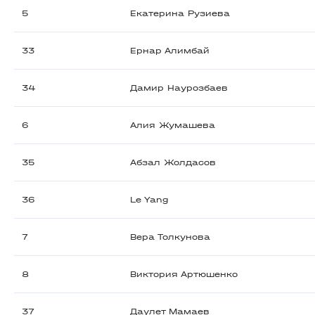
5
Екатерина Рузиева
33
Ернар Алимбай
34
Дамир Наурозбаев
6
Алия Жумашева
35
Абзал Жолдасов
36
Le Yang
7
Вера Толкунова
8
Виктория Артюшенко
37
Даулет Мамаев