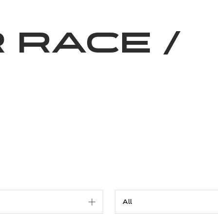
News
Volunteering
About Us
 race
/