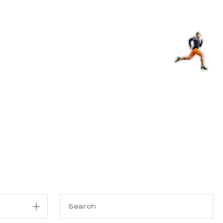
Shop
EN
+
Login