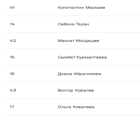
41
Константин Маскаев
14
Сабина Тауан
42
Максат Молдашев
15
Сымбат Курмантаева
16
Диана Ибрагимова
43
Виктор Ковалев
17
Ольга Ковалева