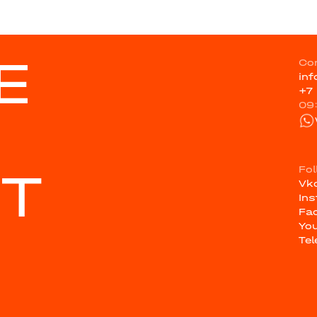
E
Co
in
+7
09
ST
Fo
Vk
In
Fa
Yo
Te