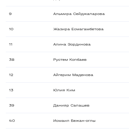
9
Альмира Сейджапарова
10
Жазира Есмагамбетова
11
Алина Зординова
38
Рустем Копбаев
12
Айгерим Маденова
13
Юлия Ким
39
Данияр Сапашев
40
Исмаил Бежан-оглы