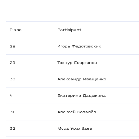
Place
Participant
28
Игорь Федотовских
29
Тохнур Есергепов
30
Александр Иващенко
4
Екатерина Дадыкина
31
Алексей Ковалёв
32
Муса Уралбаев