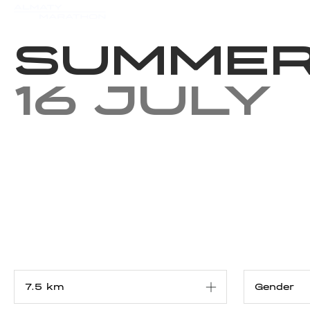
Events
Results
Charity
Summer
16 July