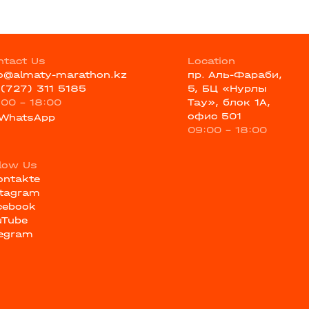
ntact Us
Location
fo@almaty-marathon.kz
пр. Аль-Фараби,
 (727) 311 5185
5, БЦ «Нурлы
:00 - 18:00
Тау», блок 1А,
офис 501
WhatsApp
09:00 - 18:00
llow Us
ontakte
stagram
cebook
uTube
legram