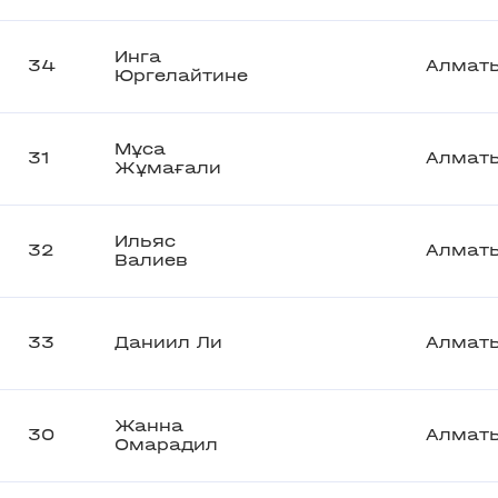
Инга
34
Алмат
Юргелайтине
Мұса
31
Алмат
Жұмағали
Ильяс
32
Алмат
Валиев
33
Даниил Ли
Алмат
Жанна
30
Алмат
Омарадил