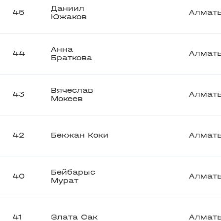
Даниил
45
Алмат
Южаков
Анна
44
Алмат
Браткова
Вячеслав
43
Алмат
Мокеев
42
Бекжан Коки
Алмат
Бейбарыс
40
Алмат
Мурат
41
Злата Сак
Алмат