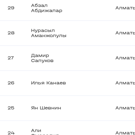
Абзал
29
Алмат
Абдижапар
Нурасыл
28
Алмат
Аманжолулы
Дамир
27
Алмат
Сапуков
26
Илья Канаев
Алмат
25
Ян Шевнин
Алмат
Али
24
Алмат