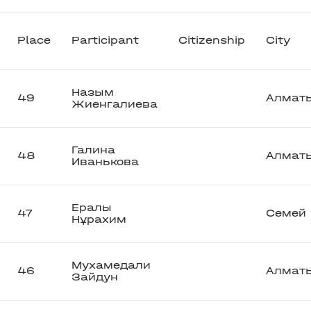
Place
Participant
Citizenship
City
Назым
49
Алмат
Жиенгалиева
Галина
48
Алмат
Иванькова
Ералы
47
Семей
Нұрахим
Мухамедали
46
Алмат
Зайдун