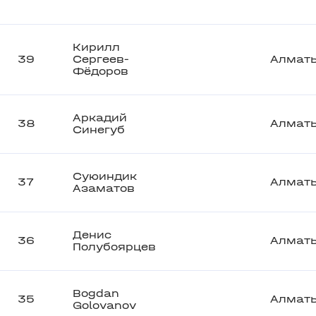
Кирилл
39
Сергеев-
Алмат
Фёдоров
Аркадий
38
Алмат
Синегуб
Суюиндик
37
Алмат
Азаматов
Денис
36
Алмат
Полубоярцев
Bogdan
35
Алмат
Golovanov