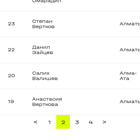
Омарадил
Степан
23
Алмат
Вертков
Данил
22
Алмат
Зайцев
Салих
Алма-
20
Валишев
Ата
Анастасия
19
Алмат
Верткова
<
>
1
2
3
4