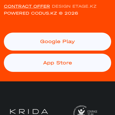
CONTRACT OFFER
DESIGN ETAGE.KZ
POWERED CODUS.KZ
© 2026
Google Play
App Store