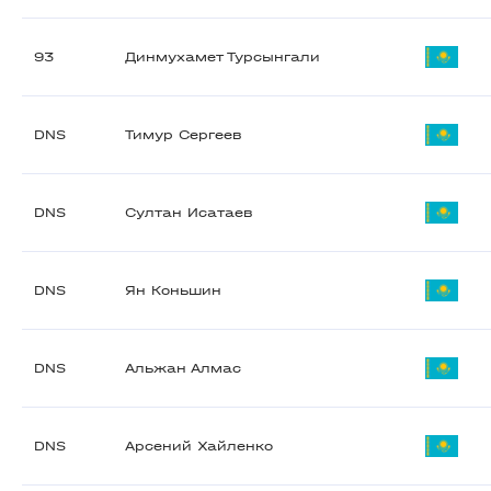
93
Динмухамет Турсынгали
DNS
Тимур Сергеев
DNS
Султан Исатаев
DNS
Ян Коньшин
DNS
Альжан Алмас
DNS
Арсений Хайленко