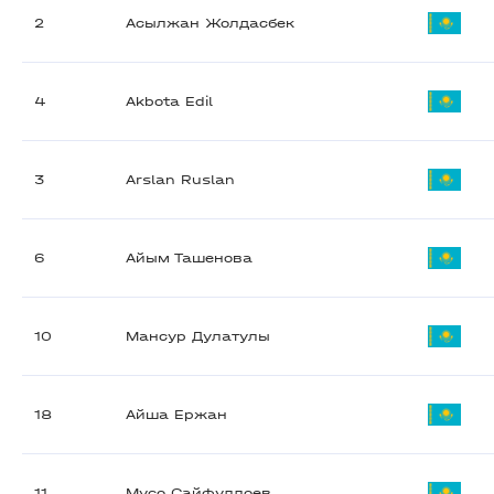
2
Асылжан Жолдасбек
4
Akbota Edil
3
Arslan Ruslan
6
Айым Ташенова
10
Мансур Дулатулы
18
Айша Ержан
11
Мусо Сайфуллоев