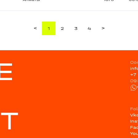
<
>
1
2
3
4
E
Co
in
+7
09
ST
Fo
Vk
In
Fa
Yo