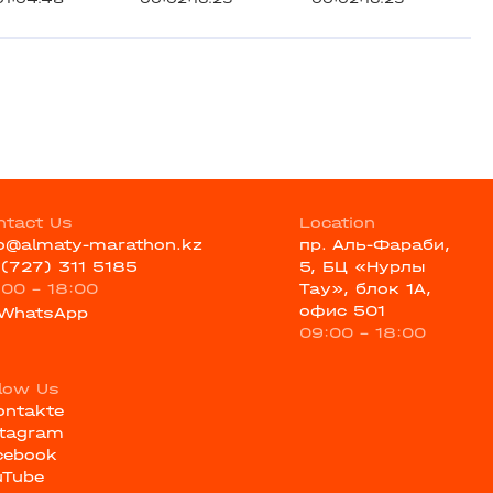
ntact Us
Location
fo@almaty-marathon.kz
пр. Аль-Фараби,
 (727) 311 5185
5, БЦ «Нурлы
:00 - 18:00
Тау», блок 1А,
офис 501
WhatsApp
09:00 - 18:00
llow Us
ontakte
stagram
cebook
uTube