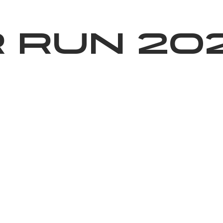
News
Volunteering
About Us
 Run 20