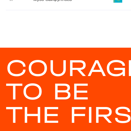
COURAG
TO BE
THE FIR