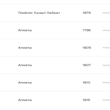
Посёлок Кызыл Кайрат
1879
--:--:
Алматы
1796
--:--:
Алматы
1805
--:--:
Алматы
1807
--:--:
Алматы
1810
--:--:
Алматы
1815
--:--: