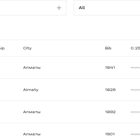
hip
City
Bib
0.2
Алматы
1841
--:--:
Almaty
1826
--:--:
Алматы
1892
--:--:
Алматы
1901
--:--: