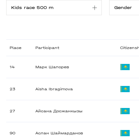
Place
Participant
Citizens
14
Марк Шапорев
23
Aisha Ibragimova
27
Айсана Досжанкызы
90
Аслан Шаймарданов