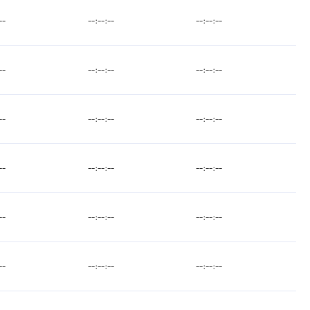
--
--:--:--
--:--:--
--
--:--:--
--:--:--
--
--:--:--
--:--:--
--
--:--:--
--:--:--
--
--:--:--
--:--:--
--
--:--:--
--:--:--