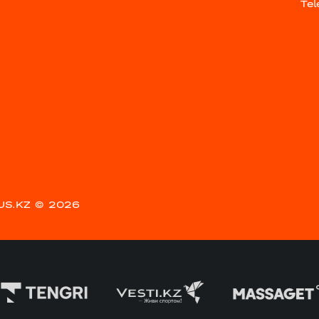
Te
US.KZ
© 2026