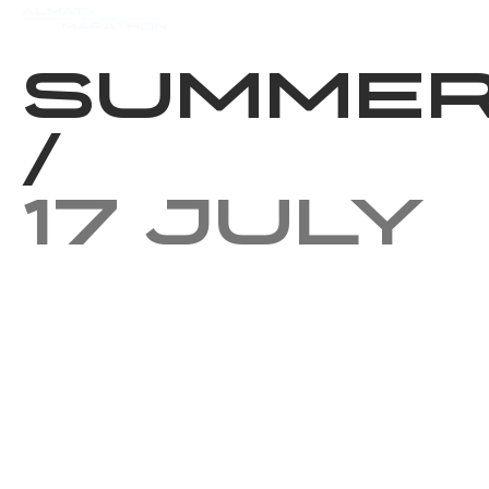
Events
Results
Charity
Summer
/
17 July