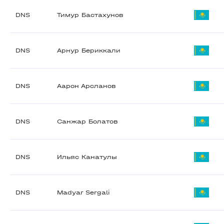
DNS
Тимур Бастахунов
DNS
Арнур Бериккали
DNS
Аарон Арсланов
DNS
Санжар Болатов
DNS
Ильяс Канатулы
DNS
Madyar Sergali