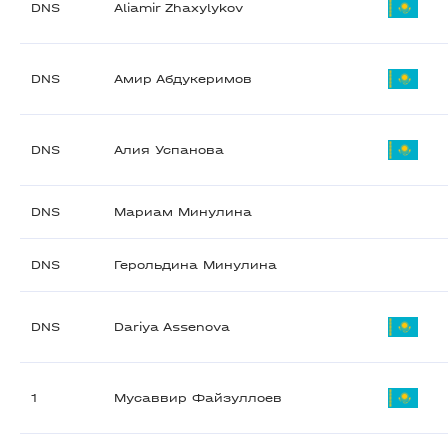
DNS
Aliamir Zhaxylykov
DNS
Амир Абдукеримов
DNS
Алия Успанова
DNS
Мариам Минулина
DNS
Герольдина Минулина
DNS
Dariya Assenova
1
Мусаввир Файзуллоев