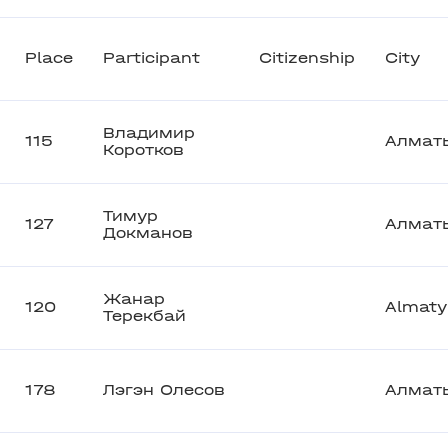
Place
Participant
Citizenship
City
Владимир
115
Алмат
Коротков
Тимур
127
Алмат
Докманов
Жанар
120
Almaty
Терекбай
178
Лэгэн Олесов
Алмат