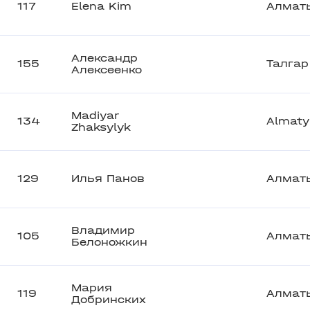
117
Elena Kim
Алмат
Александр
155
Талгар
Алексеенко
Madiyar
134
Almaty
Zhaksylyk
129
Илья Панов
Алмат
Владимир
105
Алмат
Белоножкин
Мария
119
Алмат
Добринских