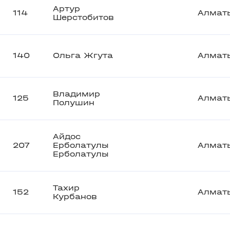
Артур
114
Алмат
Шерстобитов
140
Ольга Жгута
Алмат
Владимир
125
Алмат
Полушин
Айдос
207
Ерболатулы
Алмат
Ерболатулы
Тахир
152
Алмат
Курбанов