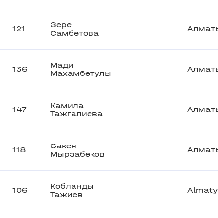
Зере
121
Алмат
Самбетова
Мади
136
Алмат
Махамбетулы
Камила
147
Алмат
Тажгалиева
Сакен
118
Алмат
Мырзабеков
Кобланды
106
Almaty
Тажиев