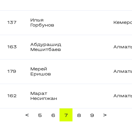
Илья
137
Кемер
Горбунов
Абдурашид
163
Алмат
Мешитбаев
Мерей
179
Алмат
Еришов
Марат
162
Алмат
Несипжан
<
>
5
6
7
8
9