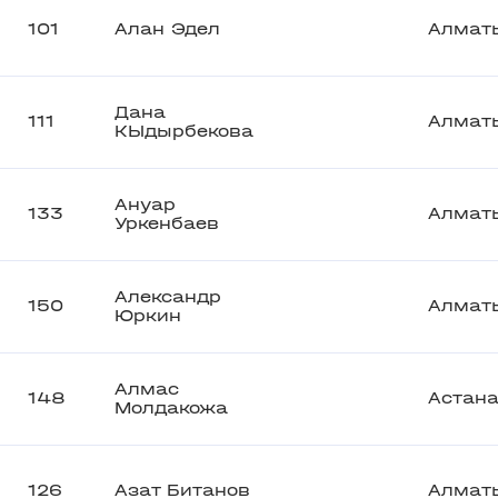
101
Алан Эдел
Алмат
Дана
111
Алмат
КЫдырбекова
Ануар
133
Алмат
Уркенбаев
Александр
150
Алмат
Юркин
Алмас
148
Астан
Молдакожа
126
Азат Битанов
Алмат