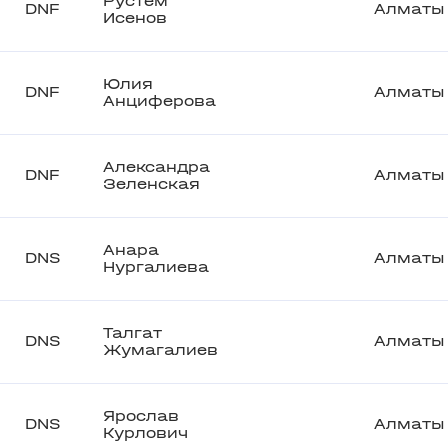
Рустем
DNF
Алматы
Исенов
Юлия
DNF
Алматы
Анциферова
Александра
DNF
Алматы
Зеленская
Анара
DNS
Алматы
Нургалиева
Талгат
DNS
Алматы
Жумагалиев
Ярослав
DNS
Алматы
Курлович