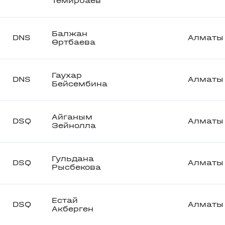
Темирбаев
Балжан
DNS
Алматы
Өртбаева
Гаухар
DNS
Алматы
Бейсембина
Айганым
DSQ
Алматы
Зейнолла
Гульдана
DSQ
Алматы
Рысбекова
Естай
DSQ
Алматы
Акберген