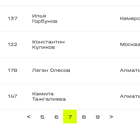
Илья
137
Кемер
Горбунов
Константин
122
Москв
Куликов
178
Лэгэн Олесов
Алмат
Камила
147
Алмат
Тажгалиева
<
>
5
6
7
8
9