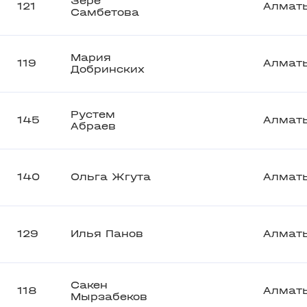
Зере
121
Алмат
Самбетова
Мария
119
Алмат
Добринских
Рустем
145
Алмат
Абраев
140
Ольга Жгута
Алмат
129
Илья Панов
Алмат
Сакен
118
Алмат
Мырзабеков