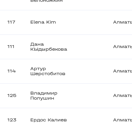
Белоножкин
117
Elena Kim
Алмат
Дана
111
Алмат
КЫдырбекова
Артур
114
Алмат
Шерстобитов
Владимир
125
Алмат
Полушин
123
Ердос Калиев
Алмат