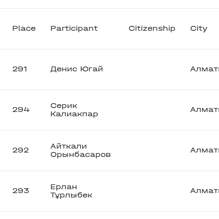
Place
Participant
Citizenship
City
291
Денис Югай
Алмат
Серик
294
Алмат
Калиакпар
Айткали
292
Алмат
Орынбасаров
Ерлан
293
Алмат
Тұрлыбек