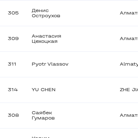
Денис
305
Алмат
Остроухов
Анастасия
309
Алмат
Цехоцкая
311
Pyotr Vlassov
Almat
314
YU CHEN
ZHE J
Саябек
308
Алмат
Гумаров