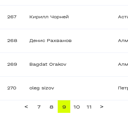
267
Кирилл Чорней
Аст
268
Денис Рахванов
Ал
269
Bagdat Orakov
Ал
270
oleg sizov
Пет
<
>
7
8
9
10
11