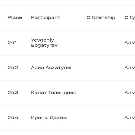
Place
Participant
Citizenship
City
Yevgeniy
241
Ал
Bogatyrev
242
Азиз Асхатулы
Ал
243
Канат Толендиев
Ал
244
Ирина Дахим
Ал