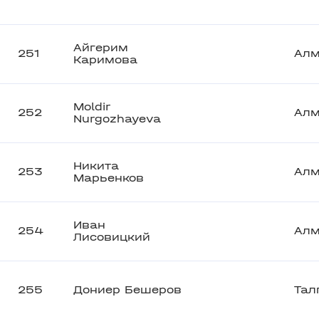
Айгерим
251
Ал
Каримова
Moldir
252
Ал
Nurgozhayeva
Никита
253
Ал
Марьенков
Иван
254
Ал
Лисовицкий
255
Дониер Бешеров
Тал