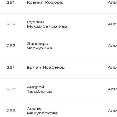
261
Ксения Козюра
Ал
Руслан
262
Auc
Мухамбеткалиев
Занфира
263
Ал
Чернухина
264
Ерлан Исабеков
Ал
Андрей
265
Ал
Талабанов
Асель
266
Ал
Махулбекова