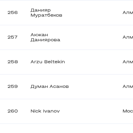
Данияр
256
Ал
Муратбеков
Акжан
257
Ал
Даниярова
258
Arzu Beltekin
Ал
259
Думан Асанов
Ал
260
Nick Ivanov
Мос