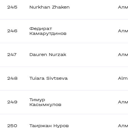
245
Nurkhan Zhaken
Ал
Федират
246
Ал
Камарутдинов
247
Dauren Nurzak
Ал
248
Tuiara Sivtseva
Alm
Тимур
249
Ал
Касымкулов
250
Таиржан Нуров
Ал