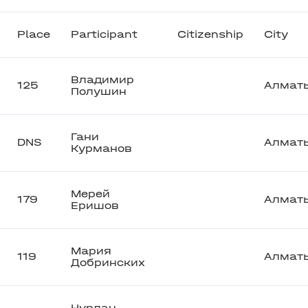
Place
Participant
Citizenship
City
Владимир
125
Алмат
Полушин
Гани
DNS
Алмат
Курманов
Мерей
179
Алмат
Еришов
Мария
119
Алмат
Добринских