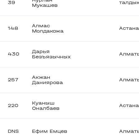
Нурлан
39
талдык
Мукашев
Алмас
148
Астана
Молдакожа
Дарья
430
Алмат
Безъязычных
Акжан
257
Алмат
Даниярова
Куаныш
220
Астана
Оналбаев
DNS
Ефим Емцев
Алмат