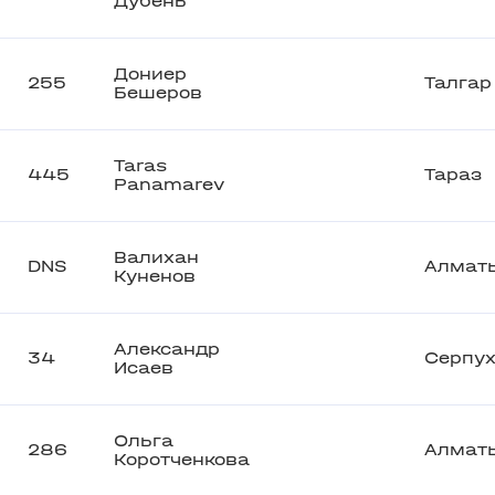
Дубень
Дониер
255
Талгар
Бешеров
Taras
445
Тараз
Panamarev
Валихан
DNS
Алмат
Куненов
Александр
34
Серпух
Исаев
Ольга
286
Алмат
Коротченкова