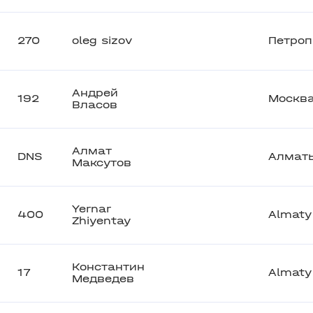
270
oleg sizov
Петроп
Андрей
192
Москв
Власов
Алмат
DNS
Алмат
Максутов
Yernar
400
Almaty
Zhiyentay
Константин
17
Almaty
Медведев