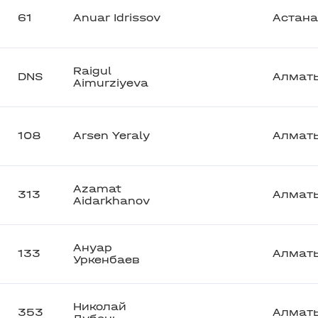
61
Anuar Idrissov
Астана
Raigul
DNS
Алмат
Aimurziyeva
108
Arsen Yeraly
Алмат
Azamat
313
Алмат
Aidarkhanov
Ануар
133
Алмат
Уркенбаев
Николай
353
Алмат