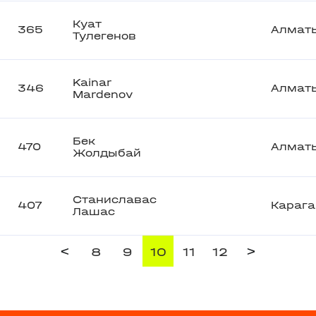
Куат
365
Алмат
Тулегенов
Kainar
346
Алмат
Mardenov
Бек
470
Алмат
Жолдыбай
Станиславас
407
Карага
Лашас
<
>
8
9
10
11
12