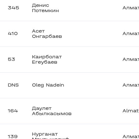
Денис
345
Алма
Потемкин
Асет
410
Алма
Онгарбаев
Каирболат
53
Алма
Егеубаев
DNS
Oleg Nadein
Алма
Даулет
164
Almat
Абылкасымов
Нурганат
139
Алма