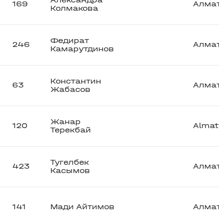
Александра
169
Алма
Колмакова
Федират
246
Алма
Камарутдинов
Константин
63
Алма
Жабасов
Жанар
120
Almat
Терекбай
Тугелбек
423
Алма
Касымов
141
Мади Айтимов
Алма