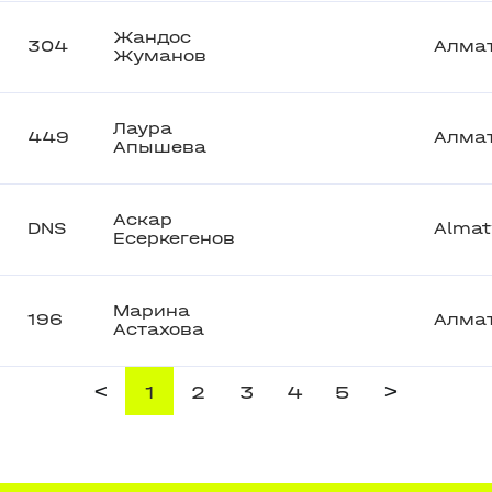
Жандос
304
Алма
Жуманов
Лаура
449
Алма
Апышева
Аскар
DNS
Almat
Есеркегенов
Марина
196
Алма
Астахова
<
>
1
2
3
4
5