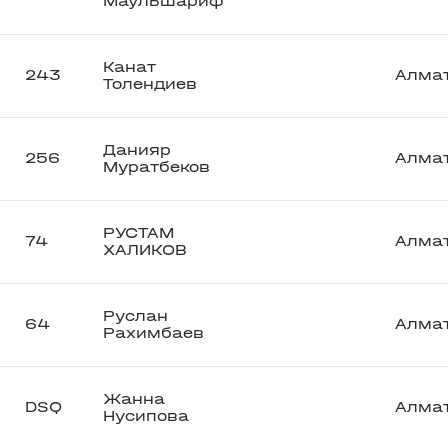
Маульшариф
Канат
243
Алма
Толендиев
Данияр
256
Алма
Муратбеков
РУСТАМ
74
Алма
ХАЛИКОВ
Руслан
64
Алма
Рахимбаев
Жанна
DSQ
Алма
Нусипова