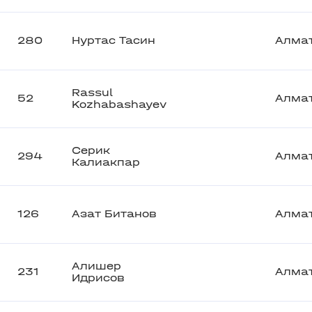
280
Нуртас Тасин
Алма
Rassul
52
Алма
Kozhabashayev
Серик
294
Алма
Калиакпар
126
Азат Битанов
Алма
Алишер
231
Алма
Идрисов