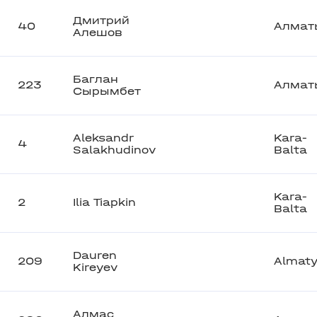
Дмитрий
40
Алмат
Алешов
Баглан
223
Алмат
Сырымбет
Aleksandr
Kara-
4
Salakhudinov
Balta
Kara-
2
Ilia Tiapkin
Balta
Dauren
209
Almat
Kireyev
Алмас