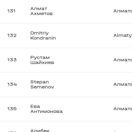
Алмат
131
Алмат
Ахметов
Dmitriy
132
Almaty
Kondranin
Рустам
133
Алмат
Шайхиев
Stepan
134
Алмат
Semenov
Ева
135
Алмат
Антимонова
Алибек