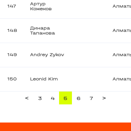
Артур
147
Алмат
Кожеков
Динара
148
Алмат
Тапанова
149
Andrey Zykov
Алмат
150
Leonid Kim
Алмат
<
>
3
4
5
6
7