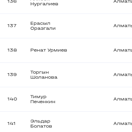
136
Алмат
Нургалиев
Ерасыл
137
Алмат
Оразгали
138
Ренат Урмиев
Алмат
Торгын
139
Алмат
Шоланова
Тимур
140
Алмат
Печенкин
Эльдар
141
Алмат
Болатов