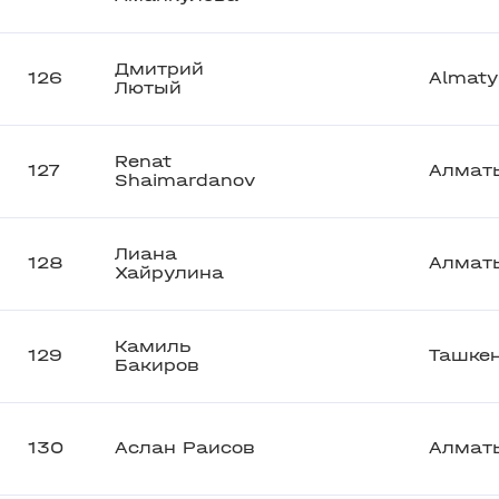
Дмитрий
126
Almaty
Лютый
Renat
127
Алмат
Shaimardanov
Лиана
128
Алмат
Хайрулина
Камиль
129
Ташке
Бакиров
130
Аслан Раисов
Алмат