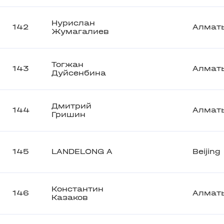
Нурислан
142
Алмат
Жумагалиев
Тогжан
143
Алмат
Дуйсенбина
Дмитрий
144
Алмат
Гришин
145
LANDELONG A
Beijing
Константин
146
Алмат
Казаков