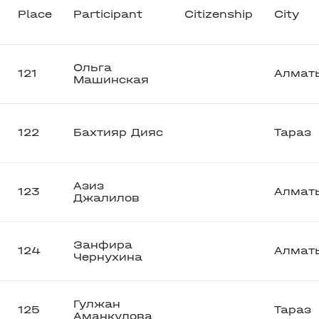
Place
Participant
Citizenship
City
Ольга
121
Алмат
Машинская
122
Бахтияр Дияс
Тараз
Азиз
123
Алмат
Джалилов
Занфира
124
Алмат
Чернухина
Гулжан
125
Тараз
Аманкулова