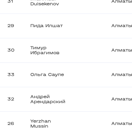
31
Алмат
Duisekenov
29
Пида Илшат
Алмат
Тимур
30
Алмат
Ибрагимов
33
Ольга Саупе
Алмат
Андрей
32
Алмат
Арендарский
Yerzhan
26
Алмат
Mussin