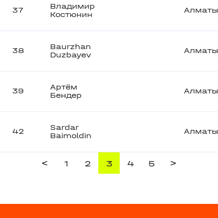
Владимир
37
Алмат
Костюнин
Baurzhan
38
Алмат
Duzbayev
Артём
39
Алмат
Бендер
Sardar
42
Алмат
Baimoldin
<
>
1
2
3
4
5