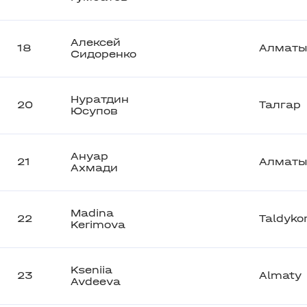
Алексей
18
Алмат
Сидоренко
Нуратдин
20
Талгар
Юсупов
Ануар
21
Алмат
Ахмади
Madina
22
Taldyko
Kerimova
Kseniia
23
Almaty
Avdeeva