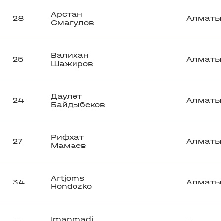
Арстан
28
Алмат
Смагулов
Валихан
25
Алмат
Шажиров
Даулет
24
Алмат
Байдыбеков
Рифхат
27
Алмат
Мамаев
Artjoms
34
Алмат
Hondozko
Imanmadi