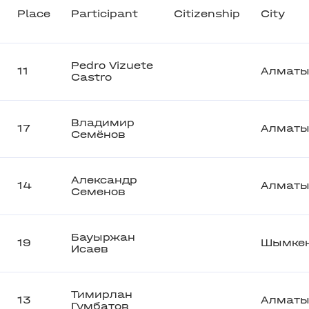
Place
Participant
Citizenship
City
Pedro Vizuete
11
Алмат
Castro
Владимир
17
Алмат
Семёнов
Александр
14
Алмат
Семенов
Бауыржан
19
Шымке
Исаев
Тимирлан
13
Алмат
Гумбатов