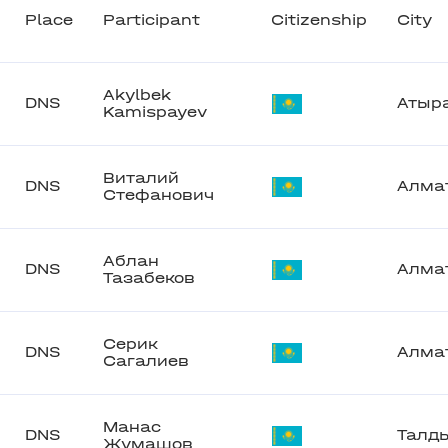
Place
Participant
Citizenship
City
Akylbek
DNS
Атыр
Kamispayev
Виталий
DNS
Алма
Стефанович
Аблан
DNS
Алма
Тазабеков
Серик
DNS
Алма
Сагалиев
Манас
DNS
Талд
Жумашов