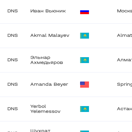
DNS
Иван Вьюник
Моск
DNS
Akmal Malayev
Alma
Эльнар
DNS
Алма
Ахмедьяров
DNS
Amanda Beyer
Sprin
Yerbol
DNS
Аста
Yelemessov
Шухрат