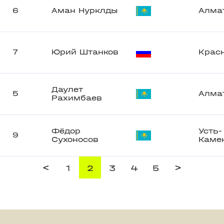
6
Аман Нурклды
Алма
7
Юрий Штанков
Крас
Даулет
5
Алма
Рахимбаев
Фёдор
Усть-
9
Сухоносов
Каме
<
>
1
2
3
4
5