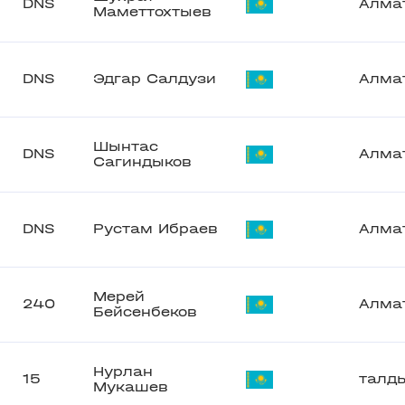
DNS
Алма
Маметтохтыев
DNS
Эдгар Салдузи
Алма
Шынтас
DNS
Алма
Сагиндыков
DNS
Рустам Ибраев
Алма
Мерей
240
Алма
Бейсенбеков
Нурлан
15
талд
Мукашев