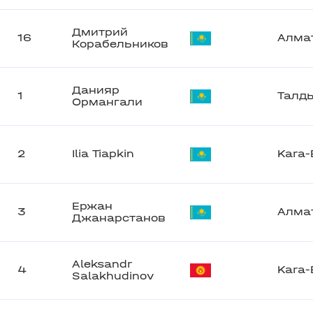
Дмитрий
16
Алма
Корабельников
Данияр
1
Талд
Ормангали
2
Ilia Tiapkin
Kara-
Ержан
3
Алма
Джанарстанов
Aleksandr
4
Kara-
Salakhudinov