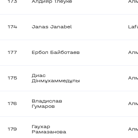
173
Алдияр Тлеуке
Ал
174
Janas Janabel
Laf
177
Ербол Байботаев
Ал
Диас
175
Ал
Дінмұхаммедұлы
Владислав
176
Ал
Гумаров
Гаухар
179
Ал
Рамазанова