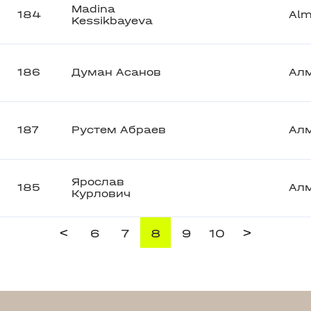
Madina
184
Alm
Kessikbayeva
186
Думан Асанов
Ал
187
Рустем Абраев
Ал
Ярослав
185
Ал
Курлович
<
>
6
7
8
9
10