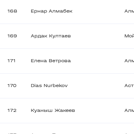
168
Ернар Алмабек
Ал
169
Ардак Култаев
Мо
171
Елена Ветрова
Ал
170
Dias Nurbekov
Аст
172
Куаныш Жакеев
Ал