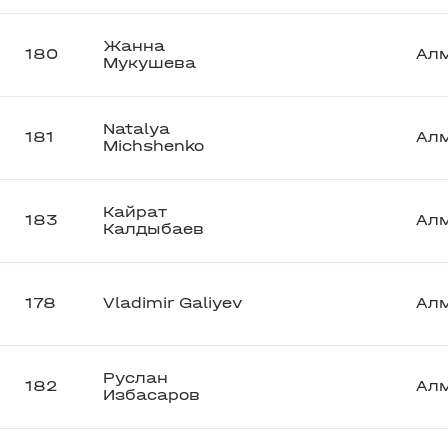
Жанна
180
Ал
Мукушева
Natalya
181
Ал
Michshenko
Кайрат
183
Ал
Калдыбаев
178
Vladimir Galiyev
Ал
Руслан
182
Ал
Избасаров