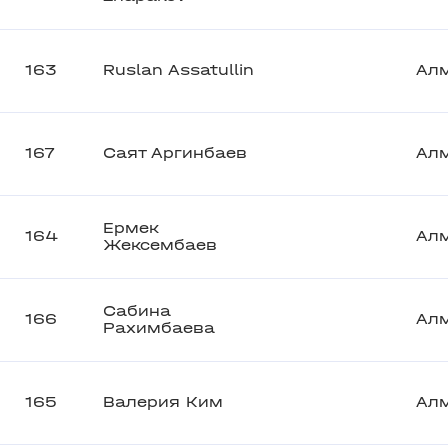
163
Ruslan Assatullin
Ал
167
Саят Аргинбаев
Ал
Ермек
164
Ал
Жексембаев
Сабина
166
Ал
Рахимбаева
165
Валерия Ким
Ал