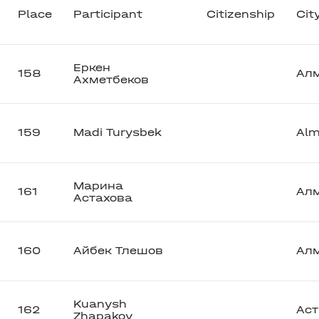
Place
Participant
Citizenship
Cit
Еркен
158
Ал
Ахметбеков
159
Madi Turysbek
Alm
Марина
161
Ал
Астахова
160
Айбек Тлешов
Ал
Kuanysh
162
Аст
Zhapakov