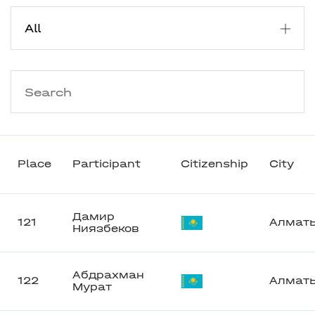
Place
Participant
Citizenship
City
Дамир
121
Алмат
Ниязбеков
Абдрахман
122
Алмат
Мурат