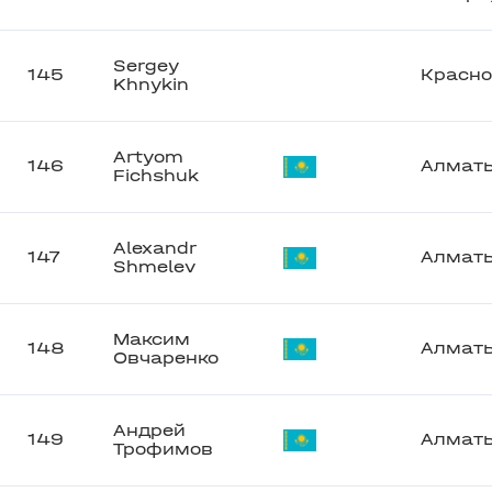
Sergey
145
Красно
Khnykin
Artyom
146
Алмат
Fichshuk
Alexandr
147
Алмат
Shmelev
Максим
148
Алмат
Овчаренко
Андрей
149
Алмат
Трофимов