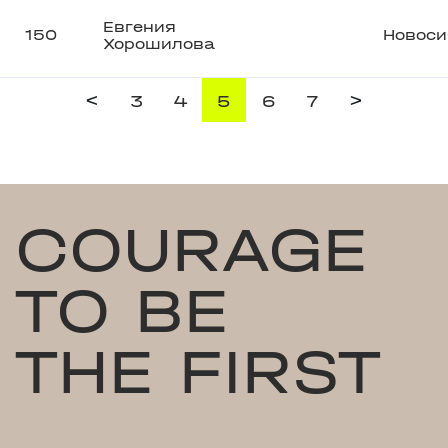
Евгения
150
Новоси
Хорошилова
<
>
3
4
5
6
7
COURAGE
TO BE
THE FIRST