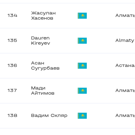
Жасулан
134
Алмат
Хасенов
Dauren
135
Almaty
Kireyev
Асан
136
Астана
Сугурбаев
Мади
137
Алмат
Айтимов
138
Вадим Скляр
Алмат