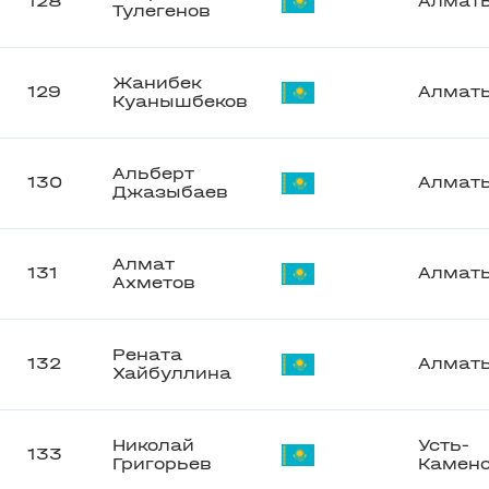
128
Алмат
Тулегенов
Жанибек
129
Алмат
Куанышбеков
Альберт
130
Алмат
Джазыбаев
Алмат
131
Алмат
Ахметов
Рената
132
Алмат
Хайбуллина
Николай
Усть-
133
Григорьев
Камено