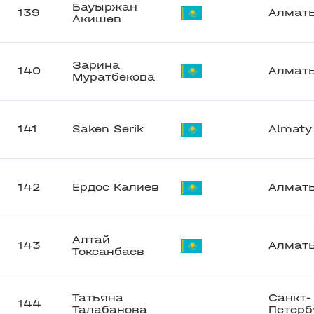
Бауыржан
139
Алмат
Акишев
Зарина
140
Алмат
Муратбекова
141
Saken Serik
Almaty
142
Ердос Калиев
Алмат
Алтай
143
Алмат
Токсанбаев
Татьяна
Санкт-
144
Талабанова
Петерб