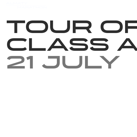
Events
Results
Charity
Tour o
Class A
21 July