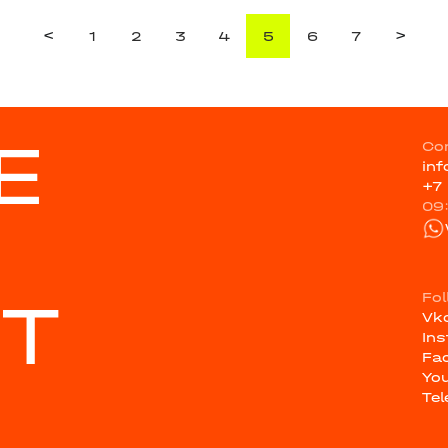
<
>
1
2
3
4
5
6
7
E
Co
in
+7
09
ST
Fo
Vk
In
Fa
Yo
Te