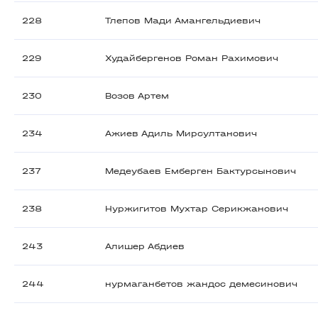
228
Тлепов Мади Амангельдиевич
229
Худайбергенов Роман Рахимович
230
Возов Артем
234
Ажиев Адиль Мирсултанович
237
Медеубаев Емберген Бактурсынович
238
Нуржигитов Мухтар Серикжанович
243
Алишер Абдиев
244
нурмаганбетов жандос демесинович