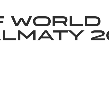
News
Volunteering
About Us
f World
lmaty 2