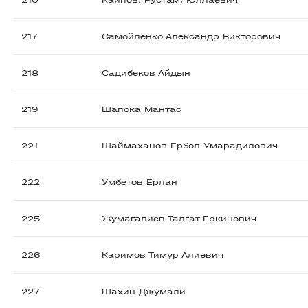
210
Каипов, Рустам, Юллаевич
217
Самойленко Александр Викторович
218
Садибеков Айдын
219
Шапока Мантас
221
Шаймаханов Ербол Умарадилович
222
Умбетов Ерлан
225
Жумагалиев Талгат Еркинович
226
Каримов Тимур Алиевич
227
Шахин Джумали