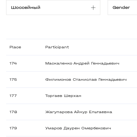
Place
Participant
174
Маскаленко Андрей Геннадьевич
175
Филимонов Станислав Геннадьевич
177
Торгаев Шерхан
178
Жагупарова Айнур Ельтаевна
179
Умаров Даурен Омербекович