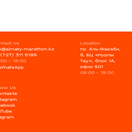
ntact Us
Location
fo@almaty-marathon.kz
пр. Аль-Фараби,
 (727) 311 5185
5, БЦ «Нурлы
:00 - 18:00
Тау», блок 1А,
офис 501
WhatsApp
09:00 - 18:00
llow Us
ontakte
stagram
cebook
uTube
legram