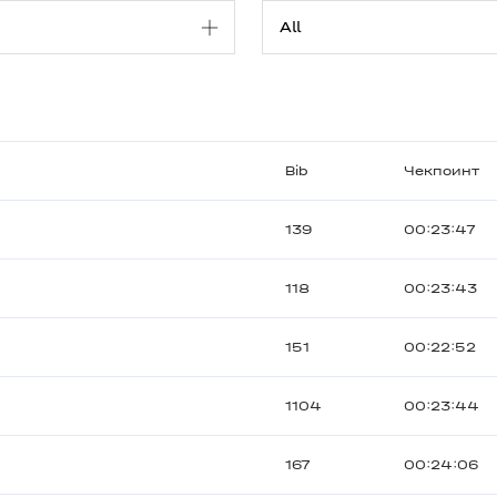
Bib
Чекпоинт
139
00:23:47
118
00:23:43
151
00:22:52
1104
00:23:44
167
00:24:06