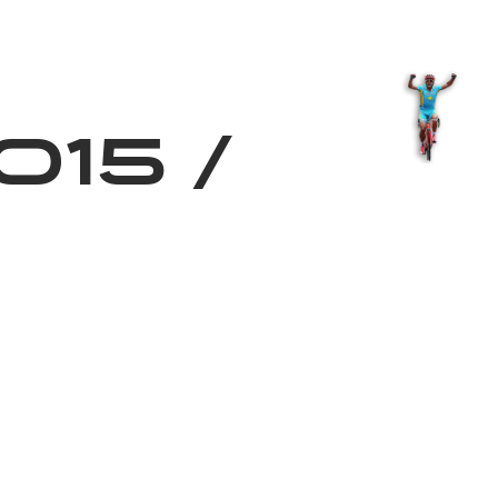
Shop
EN
+
Login
015
/