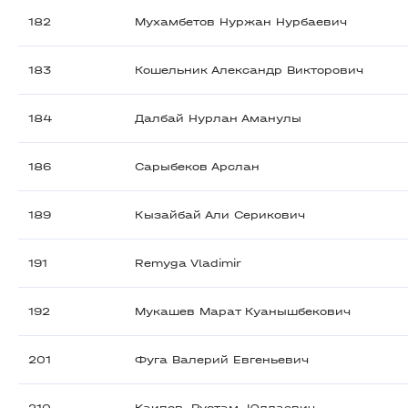
182
Мухамбетов Нуржан Нурбаевич
183
Кошельник Александр Викторович
184
Далбай Нурлан Аманулы
186
Сарыбеков Арслан
189
Кызайбай Али Серикович
191
Remyga Vladimir
192
Мукашев Марат Куанышбекович
201
Фуга Валерий Евгеньевич